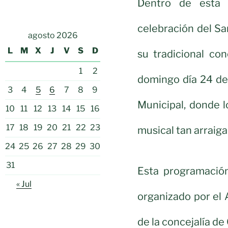
Dentro de esta 
celebración del San
agosto 2026
L
M
X
J
V
S
D
su tradicional co
1
2
domingo día 24 de
3
4
5
6
7
8
9
Municipal, donde l
10
11
12
13
14
15
16
17
18
19
20
21
22
23
musical tan arraiga
24
25
26
27
28
29
30
31
Esta programación 
« Jul
organizado por el 
de la concejalía de