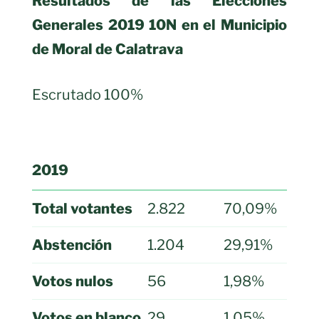
Resultados de las Elecciones
Generales 2019 10N en el Municipio
de Moral de Calatrava
Escrutado 100%
2019
Total votantes
2.822
70,09%
Abstención
1.204
29,91%
Votos nulos
56
1,98%
Votos en blanco
29
1,05%