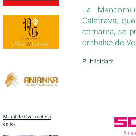
La Mancomu
Calatrava, qu
comarca, se pr
embalse de Veg
Publicidad:
Moral de Cva. «calle a
calle»