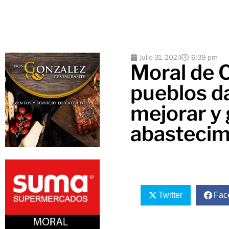
julio 31, 2024
6:39 pm
Moral de C
pueblos d
mejorar y 
abastecim
Twitter
Fac