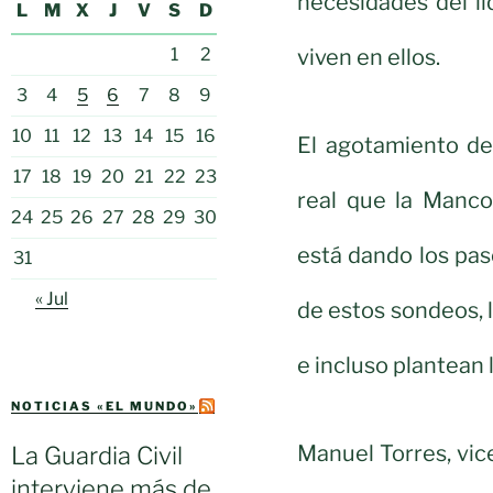
necesidades del l
L
M
X
J
V
S
D
viven en ellos.
1
2
3
4
5
6
7
8
9
10
11
12
13
14
15
16
El agotamiento de 
17
18
19
20
21
22
23
real que la Manc
24
25
26
27
28
29
30
está dando los pas
31
« Jul
de estos sondeos, 
e incluso plantean 
NOTICIAS «EL MUNDO»
Manuel Torres, vi
La Guardia Civil
interviene más de