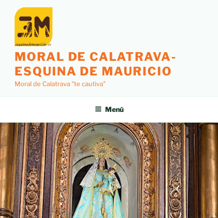
MORAL DE CALATRAVA-
ESQUINA DE MAURICIO
Moral de Calatrava "te cautiva"
Menú