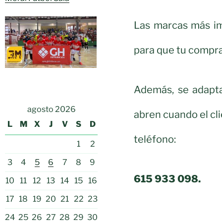
Las marcas más im
para que tu compra
Además, se adapta
agosto 2026
abren cuando el cli
L
M
X
J
V
S
D
teléfono:
1
2
3
4
5
6
7
8
9
615 933 098.
10
11
12
13
14
15
16
17
18
19
20
21
22
23
24
25
26
27
28
29
30