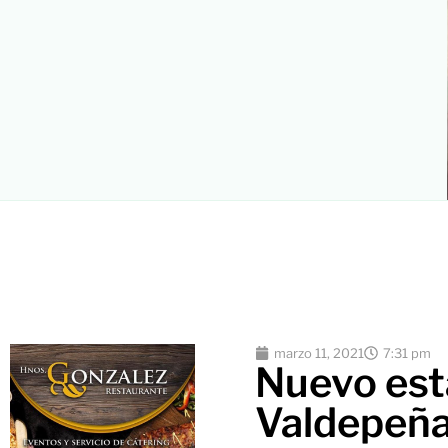
marzo 11, 2021
7:31 pm
Nuevo est
Valdepeñas