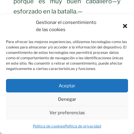
porque es muy buen caballero—y
esforzado en la batalla.—
Cuando lo oyó Albayaldos,—
Gestionar el consentimiento
de las cookies
enojadamente habla:
—Calles, calles, perro moro,—si no
Para ofrecer las mejores experiencias, utilizamos tecnologías como las
cookies para almacenar y/o acceder a la información del dispositivo. El
darte he una bofetada,
consentimiento de estas tecnologías nos permitirá procesar datos
como el comportamiento de navegación o las identificaciones únicas
porque yo soy caballero,—y cumpliré
en este sitio. No consentir o retirar el consentimiento, puede afectar
negativamente a ciertas características y funciones.
mi palabra.
—Si me la das, Albayaldos,—serte ha
Aceptar
bien demandada.—
Denegar
El rey desque vió esto—el guante en
medio arrojara:—
Ver preferencias
Calledes vos, alguacil,—no se os debe
Política de cookies
Política de privacidad
dar nada,