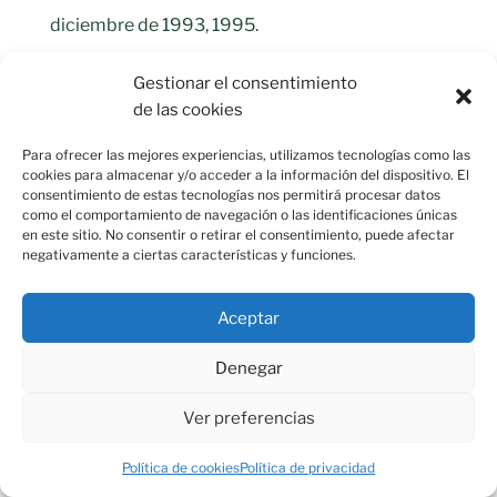
diciembre de 1993, 1995.
Don Quijote de la Mancha: los
Gestionar el consentimiento
instrumentos marciales
Actas del VIII
de las cookies
Coloquio Internacional de la Asociación de
Para ofrecer las mejores experiencias, utilizamos tecnologías como las
cookies para almacenar y/o acceder a la información del dispositivo. El
Cervantistas: El Toboso, 23-26 de abril de 1998
consentimiento de estas tecnologías nos permitirá procesar datos
como el comportamiento de navegación o las identificaciones únicas
]Madrid en la zarzuela «Pan y toros» del maestro
en este sitio. No consentir o retirar el consentimiento, puede afectar
negativamente a ciertas características y funciones.
Francisco Asenjo Barbieri y de José Picón.
Madrid en el contexto de lo hispánico
Aceptar
desde la época de los
Denegar
descubrimientos: Actas del Congreso
nacional, Madrid, 1994
Ver preferencias
Escenas musicales en tres cuadros de
Política de cookies
Política de privacidad
Zurbarán