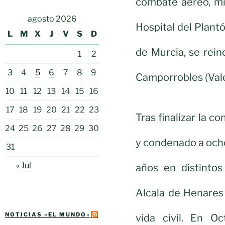
combate aéreo, mi
agosto 2026
Hospital del Plantó
L
M
X
J
V
S
D
de Murcia, se rein
1
2
3
4
5
6
7
8
9
Camporrobles (Valen
10
11
12
13
14
15
16
17
18
19
20
21
22
23
Tras finalizar la c
24
25
26
27
28
29
30
y condenado a ocho
31
« Jul
años en distinto
Alcala de Henares
NOTICIAS «EL MUNDO»
vida civil. En O