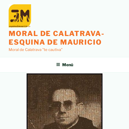
MORAL DE CALATRAVA-
ESQUINA DE MAURICIO
Moral de Calatrava "te cautiva"
Menú