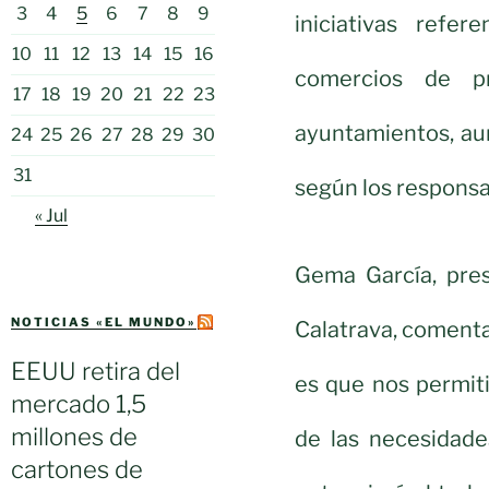
3
4
5
6
7
8
9
iniciativas refe
10
11
12
13
14
15
16
comercios de pr
17
18
19
20
21
22
23
ayuntamientos, aun
24
25
26
27
28
29
30
31
según los responsa
« Jul
Gema García, pres
NOTICIAS «EL MUNDO»
Calatrava, comenta
EEUU retira del
es que nos permit
mercado 1,5
millones de
de las necesidade
cartones de