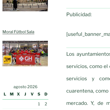
Publicidad:
Moral Fútbol Sala
[useful_banner_ma
Los ayuntamiento
servicios, como el
servicios y com
agosto 2026
cuarentena, como l
L
M
X
J
V
S
D
mercado. Y, de 
1
2