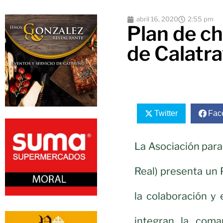
abril 16, 2020
2:55 pm
Plan de c
de Calatr
Twitter
Fac
La Asociación para
Real) presenta un
la colaboración y 
integran la comar