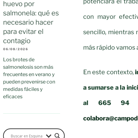
potenciará el trab
huevo por
salmonela: qué es
con mayor efectiv
necesario hacer
para evitar el
sencillo, mientras
contagio
más rápido vamos a
06/08/2026
Los brotes de
salmonelosis son más
En este contexto,
i
frecuentes en verano y
pueden prevenirse con
a sumarse a la ini
medidas fáciles y
eficaces
al 665 94 9
colabora@campod