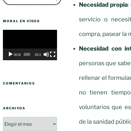
Necesidad propia
:
servicio o necesi
MORAL EN VÍDEO
Reproductor
compra, pasear la
de
vídeo
Necesidad con in
00:00
03:17
personas que sabe
rellenar el formula
COMENTARIOS
no tienen tiempo
voluntarios que es
ARCHIVOS
de la sanidad públi