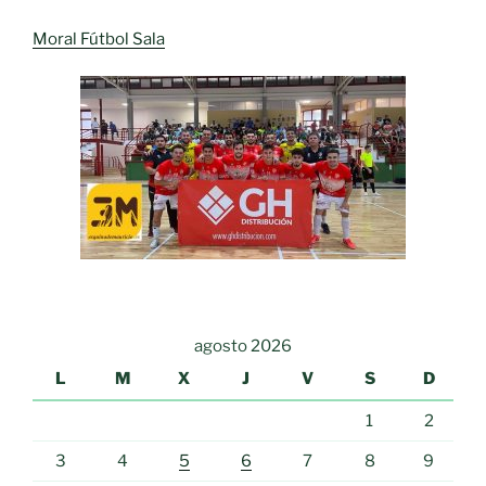
Moral Fútbol Sala
agosto 2026
L
M
X
J
V
S
D
1
2
3
4
5
6
7
8
9