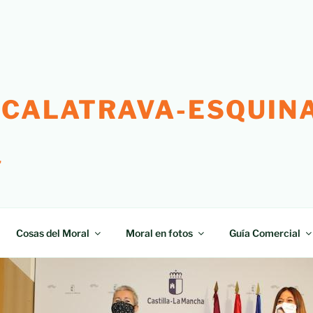
 CALATRAVA-ESQUINA
"
Cosas del Moral
Moral en fotos
Guía Comercial