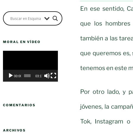
En ese sentido, C
que los hombres 
también a las tare
MORAL EN VÍDEO
que queremos es, 
Reproductor
de
tenemos en este m
vídeo
00:00
03:17
Por otro lado, y 
jóvenes, la campa
COMENTARIOS
Tok, Instagram o
ARCHIVOS