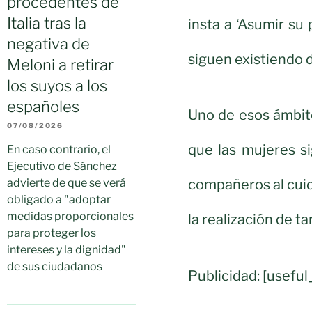
procedentes de
Italia tras la
insta a ‘Asumir su
negativa de
siguen existiendo 
Meloni a retirar
los suyos a los
españoles
Uno de esos ámbitos
07/08/2026
que las mujeres s
En caso contrario, el
Ejecutivo de Sánchez
compañeros al cui
advierte de que se verá
obligado a "adoptar
medidas proporcionales
la realización de t
para proteger los
intereses y la dignidad"
de sus ciudadanos
Publicidad: [usef