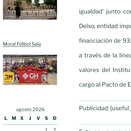
igualdad’ junto c
Delso, entidad imp
financiación de 9
Moral Fútbol Sala
a través de la lín
valores del Insti
cargo al Pacto de E
Publicidad: [usef
agosto 2026
L
M
X
J
V
S
D
1
2