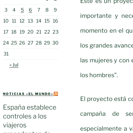
Este es un proyec
3
4
5
6
7
8
9
importante y nece
10
11
12
13
14
15
16
momento en el qu
17
18
19
20
21
22
23
24
25
26
27
28
29
30
los grandes avance
31
las mujeres y con e
« Jul
los hombres”.
NOTICIAS «EL MUNDO»
El proyecto está 
España establece
campaña de sens
controles a los
viajeros
especialmente a v