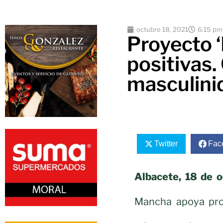
octubre 18, 2021
6:15 pm
Proyecto 
positivas
masculinid
Twitter
Fac
Albacete, 18 de o
Mancha apoya pro