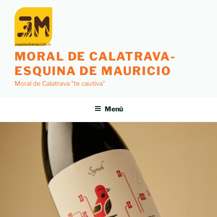
MORAL DE CALATRAVA-
ESQUINA DE MAURICIO
Moral de Calatrava "te cautiva"
Menú