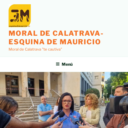
MORAL DE CALATRAVA-
ESQUINA DE MAURICIO
Moral de Calatrava "te cautiva"
Menú