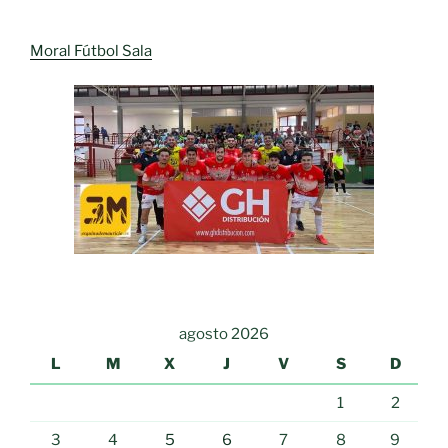
Moral Fútbol Sala
agosto 2026
L
M
X
J
V
S
D
1
2
3
4
5
6
7
8
9