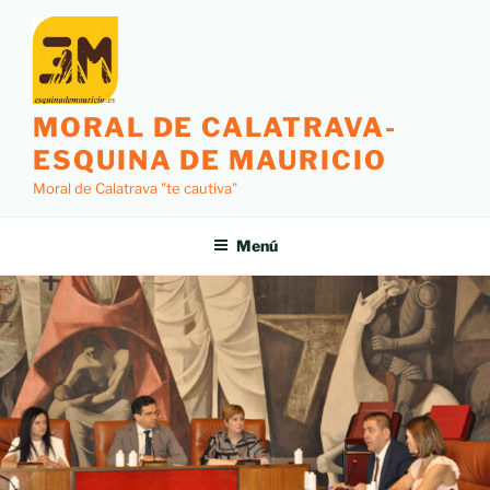
MORAL DE CALATRAVA-
ESQUINA DE MAURICIO
Moral de Calatrava "te cautiva"
Menú