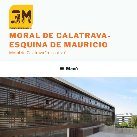
MORAL DE CALATRAVA-
ESQUINA DE MAURICIO
Moral de Calatrava "te cautiva"
Menú