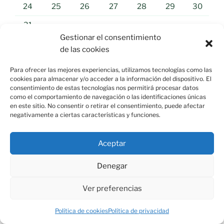
24
25
26
27
28
29
30
31
Gestionar el consentimiento
« Jul
de las cookies
Para ofrecer las mejores experiencias, utilizamos tecnologías como las
cookies para almacenar y/o acceder a la información del dispositivo. El
consentimiento de estas tecnologías nos permitirá procesar datos
NOTICIAS «EL MUNDO»
como el comportamiento de navegación o las identificaciones únicas
en este sitio. No consentir o retirar el consentimiento, puede afectar
España establece controles a los
negativamente a ciertas características y funciones.
viajeros procedentes de Italia tras la
negativa de Meloni a retirar los suyos
Aceptar
a los españoles
Denegar
07/08/2026
Ver preferencias
En caso contrario, el Ejecutivo de Sánchez advierte de
que se verá obligado a "adoptar medidas
Política de cookies
Política de privacidad
proporcionales para proteger los intereses y la