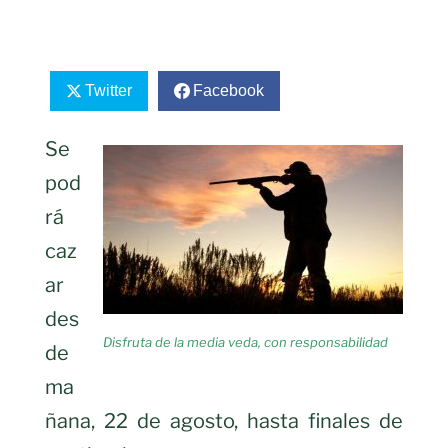
Twitter
Facebook
Se
pod
rá
caz
ar
des
Disfruta de la media veda, con responsabilidad
de
ma
ñana, 22 de agosto, hasta finales de