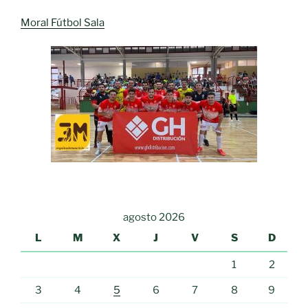
Moral Fútbol Sala
agosto 2026
L
M
X
J
V
S
D
1
2
3
4
5
6
7
8
9