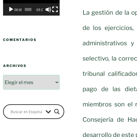
vídeo
00:00
03:17
La gestión de la o
de los ejercicios,
COMENTARIOS
administrativos y
selectivo, la corr
ARCHIVOS
tribunal calificad
pago de las diet
miembros son el r
Consejería de Hac
desarrollo de este 