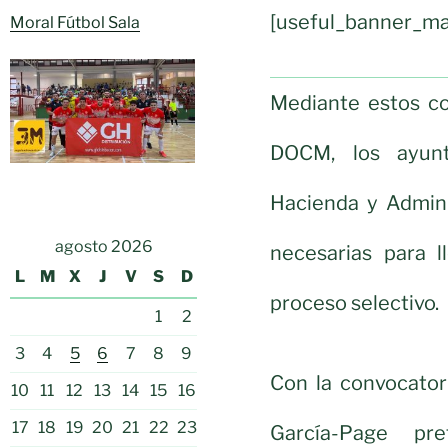
[useful_banner_ma
Moral Fútbol Sala
Mediante estos co
DOCM, los ayunt
Hacienda y Admini
agosto 2026
necesarias para l
L
M
X
J
V
S
D
proceso selectivo.
1
2
3
4
5
6
7
8
9
Con la convocator
10
11
12
13
14
15
16
17
18
19
20
21
22
23
García-Page pr