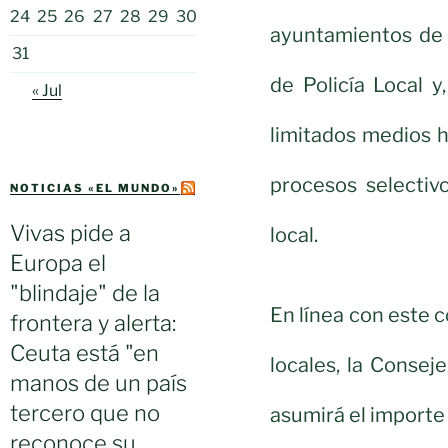
24
25
26
27
28
29
30
ayuntamientos de 
31
de Policía Local 
« Jul
limitados medios h
procesos selectiv
NOTICIAS «EL MUNDO»
Vivas pide a
local.
Europa el
"blindaje" de la
En línea con este 
frontera y alerta:
Ceuta está "en
locales, la Consej
manos de un país
tercero que no
asumirá el importe 
reconoce su