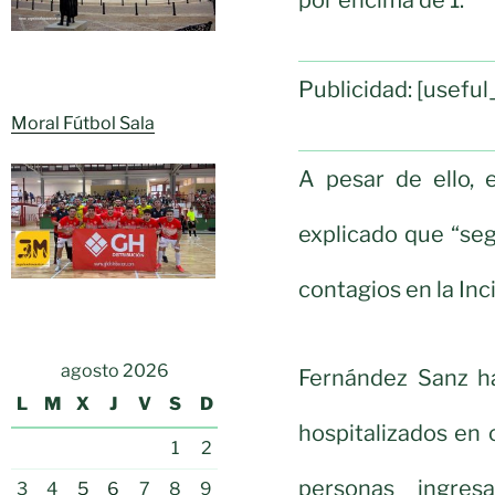
Publicidad: [usef
Moral Fútbol Sala
A pesar de ello, e
explicado que “se
contagios en la Inc
agosto 2026
Fernández Sanz h
L
M
X
J
V
S
D
hospitalizados en
1
2
personas ingres
3
4
5
6
7
8
9