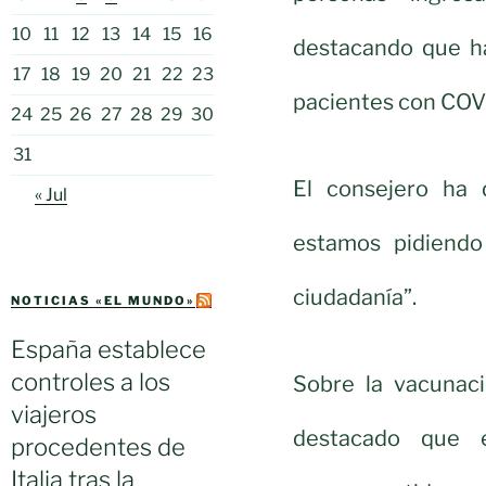
10
11
12
13
14
15
16
destacando que h
17
18
19
20
21
22
23
pacientes con COV
24
25
26
27
28
29
30
31
El consejero ha
« Jul
estamos pidiend
ciudadanía”.
NOTICIAS «EL MUNDO»
España establece
controles a los
Sobre la vacunac
viajeros
destacado que 
procedentes de
Italia tras la