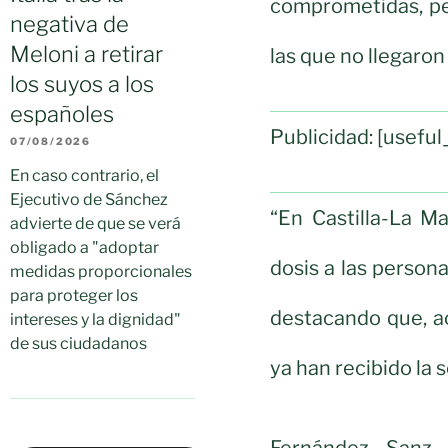
comprometidas, pe
negativa de
Meloni a retirar
las que no llegaro
los suyos a los
españoles
Publicidad: [usef
07/08/2026
En caso contrario, el
Ejecutivo de Sánchez
“En Castilla-La M
advierte de que se verá
obligado a "adoptar
dosis a las persona
medidas proporcionales
para proteger los
destacando que, a
intereses y la dignidad"
de sus ciudadanos
ya han recibido la 
Fernández Sanz 