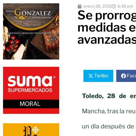
enero 28, 2021
6:38 pm
Se prorrog
medidas es
avanzada
Twitter
Fac
Toledo, 28 de e
Mancha, tras la re
un día después de 