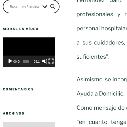
profesionales y 
personal hospital
MORAL EN VÍDEO
Reproductor
a sus cuidadores
de
vídeo
suficientes”.
00:00
03:17
Asimismo, se incor
COMENTARIOS
Ayuda a Domicilio.
Como mensaje de o
ARCHIVOS
“en cuanto tenga