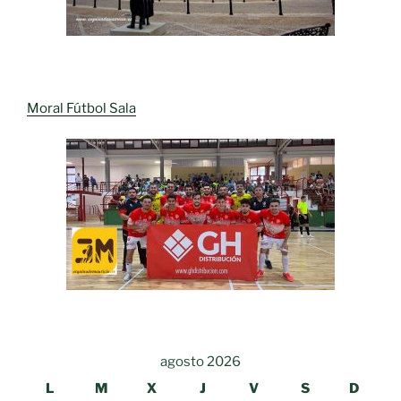
Moral Fútbol Sala
agosto 2026
L
M
X
J
V
S
D