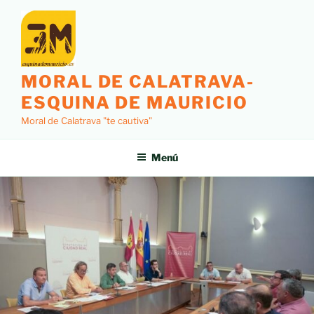
MORAL DE CALATRAVA-
ESQUINA DE MAURICIO
Moral de Calatrava "te cautiva"
Menú