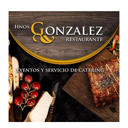
Calatrava
Resultados
Elecciones
Generales
2019
10N»