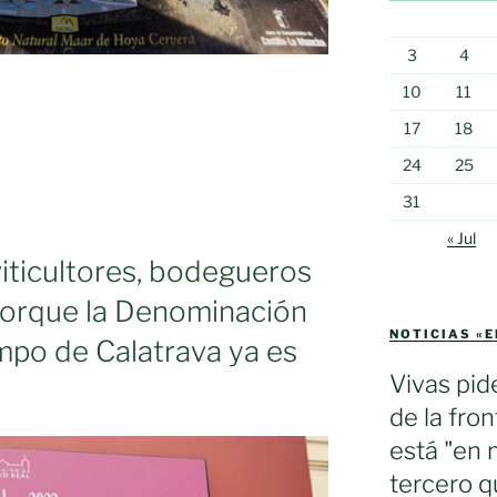
3
4
10
11
17
18
24
25
31
« Jul
 viticultores, bodegueros
porque la Denominación
ón
NOTICIAS «
mpo de Calatrava ya es
Vivas pid
de la fron
está "en 
tercero q