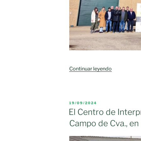
«Jornada
Continuar leyendo
“Presentaci
de
Denominaci
de
PUBLICADO
19/09/2024
Origen:
EL
El Centro de Interp
Modelos
Campo de Cva., en 
de
éxito”
de