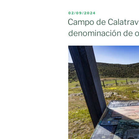
Interpretaci
de
PUBLICADO
02/09/2024
la
EL
Campo de Calatrava
DO
denominación de o
Campo
de
Cva.,
en
Carrión»