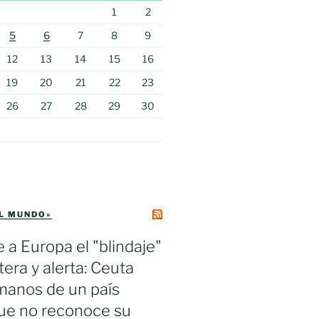
1
2
5
6
7
8
9
12
13
14
15
16
19
20
21
22
23
26
27
28
29
30
EL MUNDO»
e a Europa el "blindaje"
tera y alerta: Ceuta
manos de un país
ue no reconoce su