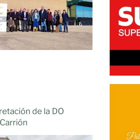
ón
ones
retación de la DO
Carrión