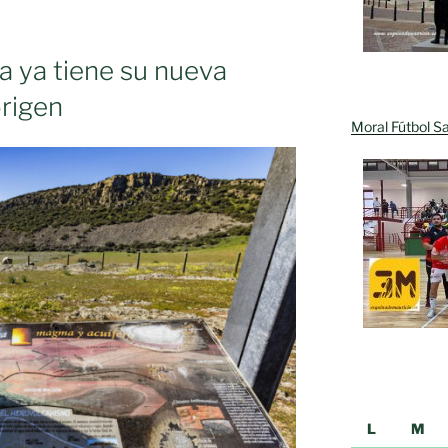
ón
 ya tiene su nueva
rigen
Moral Fútbol Sa
L
M