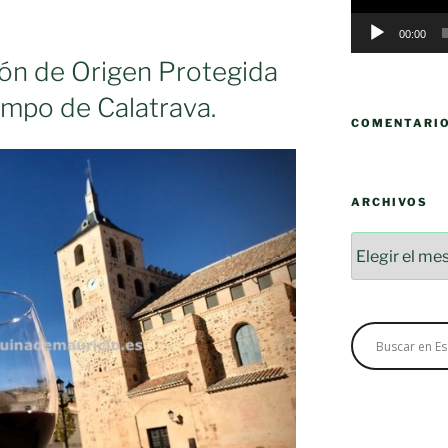
00:00
n de Origen Protegida
tas
Campo de Calatrava.
COMENTARI
ón
ARCHIVOS
Archivos