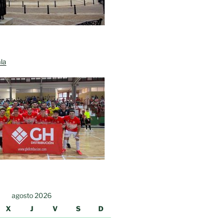
la
agosto 2026
X
J
V
S
D