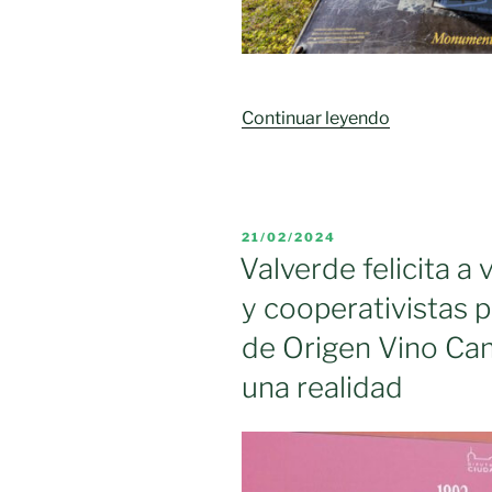
«Campo
Continuar leyendo
de
Calatrava
ya
tiene
PUBLICADO
21/02/2024
su
EL
Valverde felicita a
nueva
y cooperativistas 
denominaci
de
de Origen Vino Ca
origen»
una realidad