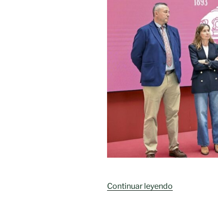
«Valverde
Continuar leyendo
felicita
a