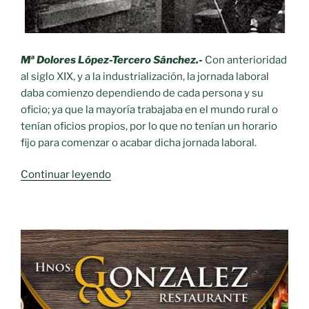
Mª Dolores López-Tercero Sánchez.-
Con anterioridad
al siglo XIX, y a la industrialización, la jornada laboral
daba comienzo dependiendo de cada persona y su
oficio; ya que la mayoría trabajaba en el mundo rural o
tenían oficios propios, por lo que no tenían un horario
fijo para comenzar o acabar dicha jornada laboral.
«Oficios
Continuar leyendo
desaparecidos.-
El
despertador
humano»