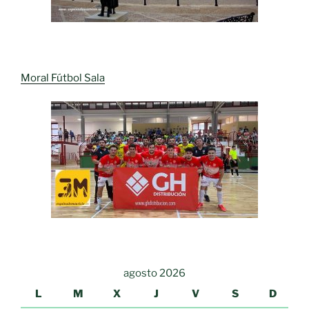
Moral Fútbol Sala
agosto 2026
L
M
X
J
V
S
D