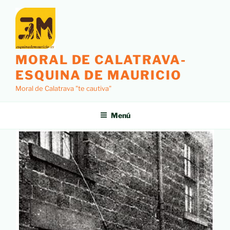
MORAL DE CALATRAVA-
ESQUINA DE MAURICIO
Moral de Calatrava "te cautiva"
Menú