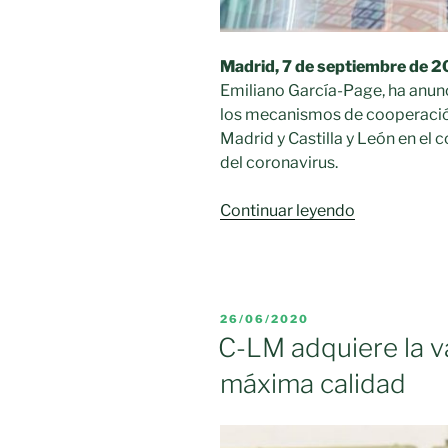
Madrid, 7 de septiembre de 
Emiliano García-Page, ha anunc
los mecanismos de cooperació
Madrid y Castilla y León en el 
del coronavirus.
«C-
Continuar leyendo
LM
acuerda
“el
reforzamien
PUBLICADO
26/06/2020
de
EL
C-LM adquiere la v
los
máxima calidad
mecanismo
de
coordinació