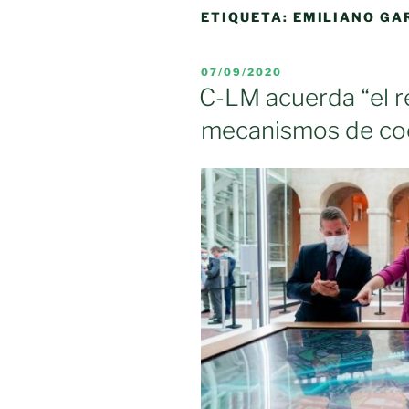
ETIQUETA:
EMILIANO GA
PUBLICADO
07/09/2020
EL
C-LM acuerda “el r
mecanismos de co