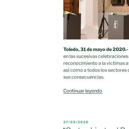
Toledo, 31 de mayo de 2020.-
en las sucesivas celebraciones 
reconocimiento a la victimas a
así como a todos los sectores 
sus consecuencias.
«Acto
Continuar leyendo
institucional
del
Día
de
PUBLICADO
27/05/2020
la
EL