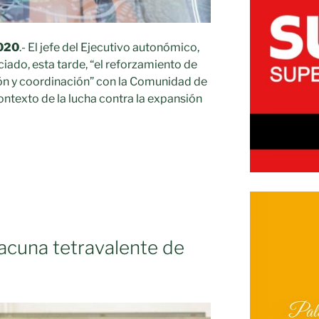
2020
.- El jefe del Ejecutivo autonómico,
iado, esta tarde, “el reforzamiento de
n y coordinación” con la Comunidad de
contexto de la lucha contra la expansión
to
acuna tetravalente de
s
n”»