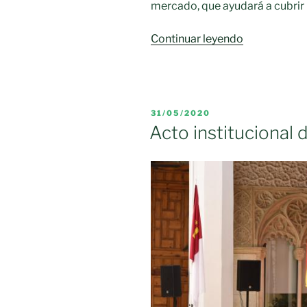
mercado, que ayudará a cubrir 
«C-
Continuar leyendo
LM
adquiere
la
vacuna
PUBLICADO
31/05/2020
tetravalente
EL
Acto institucional 
de
máxima
calidad»