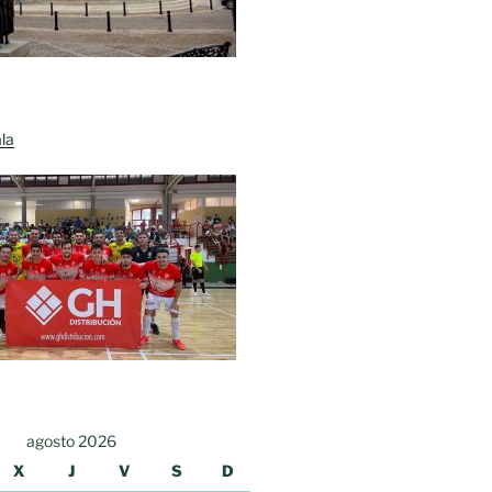
la
agosto 2026
X
J
V
S
D