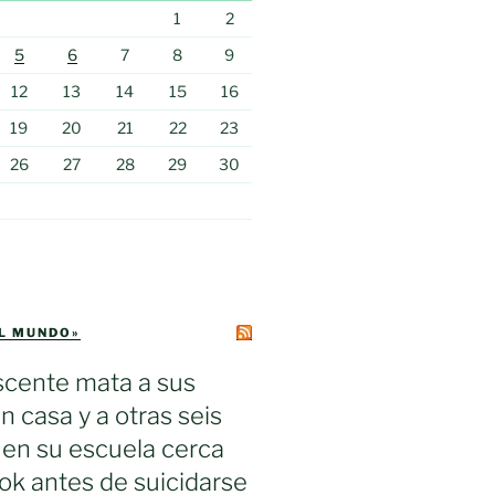
1
2
5
6
7
8
9
12
13
14
15
16
19
20
21
22
23
26
27
28
29
30
EL MUNDO»
scente mata a sus
n casa y a otras seis
en su escuela cerca
k antes de suicidarse