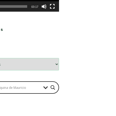
03:17
OS