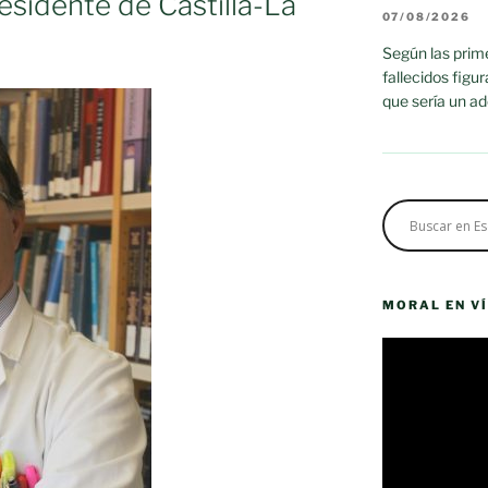
residente de Castilla-La
07/08/2026
Según las prime
fallecidos figu
que sería un a
MORAL EN V
Reproductor
de
vídeo