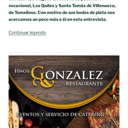
vocacional, Los Quiles y Santo Tomás de Villanueva,
de Tomelloso. Con motivo de sus bodas de plata nos
acercamos un poco más a él en esta entrevista.
«Veinticinco
Continuar leyendo
años
sacerdotales
de
Eustaquio
Camacho»