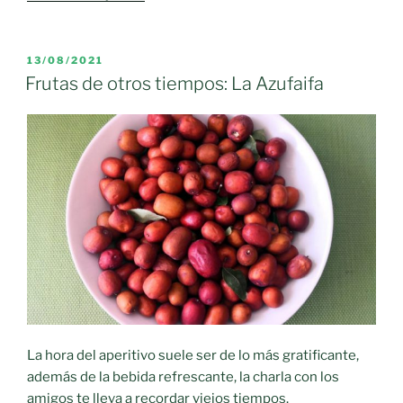
alumnos
y
alumnas
PUBLICADO
13/08/2021
EL
de
Frutas de otros tiempos: La Azufaifa
la
región
participan
en
el
programa
escolar
de
frutas
y
verduras
y
La hora del aperitivo suele ser de lo más gratificante,
más
además de la bebida refrescante, la charla con los
de
amigos te lleva a recordar viejos tiempos.