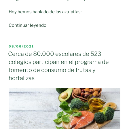
76.100,
en
Hoy hemos hablado de las azufaifas:
el
de
«Frutas
Continuar leyendo
leche
de
y
otros
productos
tiempos:
PUBLICADO
08/06/2021
lácteos»
EL
La
Cerca de 80.000 escolares de 523
Azufaifa»
colegios participan en el programa de
fomento de consumo de frutas y
hortalizas