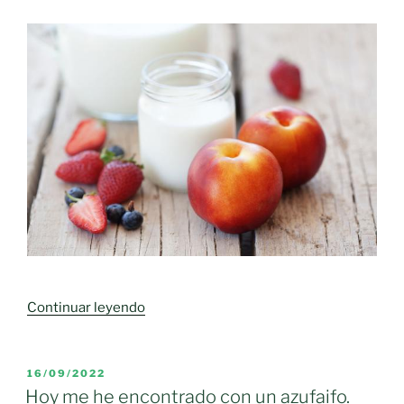
«Programa
Continuar leyendo
escolar
de
consumo
PUBLICADO
16/09/2022
EL
de
Hoy me he encontrado con un azufaifo.