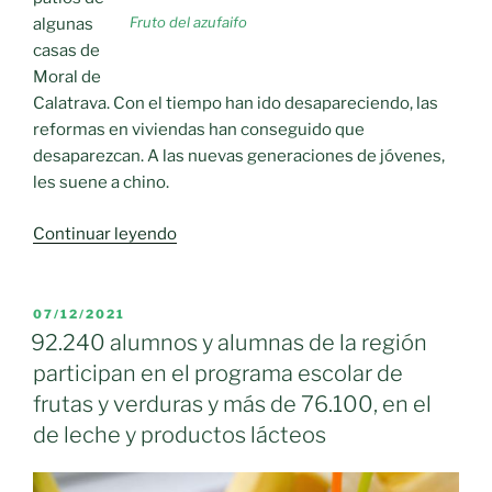
Fruto del azufaifo
algunas
casas de
Moral de
Calatrava. Con el tiempo han ido desapareciendo, las
reformas en viviendas han conseguido que
desaparezcan. A las nuevas generaciones de jóvenes,
les suene a chino.
«Hoy
Continuar leyendo
me
he
encontrado
PUBLICADO
07/12/2021
EL
con
92.240 alumnos y alumnas de la región
un
participan en el programa escolar de
azufaifo.»
frutas y verduras y más de 76.100, en el
de leche y productos lácteos