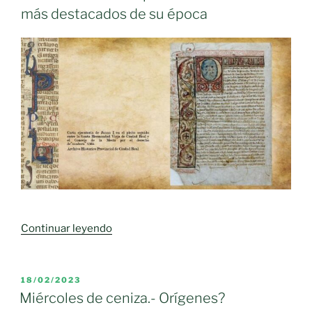
más destacados de su época
«Castilla-
Continuar leyendo
La
Mancha
celebra
PUBLICADO
18/02/2023
EL
el
Miércoles de ceniza.- Orígenes?
nacimiento