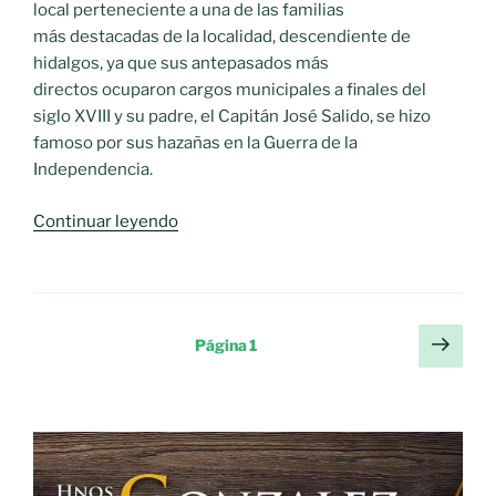
local perteneciente a una de las familias
más destacadas de la localidad, descendiente de
hidalgos, ya que sus antepasados más
directos ocuparon cargos municipales a finales del
siglo XVIII y su padre, el Capitán José Salido, se hizo
famoso por sus hazañas en la Guerra de la
Independencia.
«D.
Continuar leyendo
AGUSTÍN
SALIDO
Y
ESTRADA
Paginación
Sigu
Página
1
(Propietario
pági
de
agrícola,
entradas
ganadero,
escritor,
abogado
y