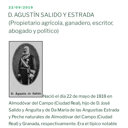
CLEMENTE
PUBLICADO
22/09/2019
EL
Y
D. AGUSTÍN SALIDO Y ESTRADA
LÓPEZ
(Propietario agrícola, ganadero, escritor,
DEL
abogado y político)
CAMPO
(Maestro
escuela,
escritor,
político
y
Licenciado
en
Derecho)»
Nació el día 22 de mayo de 1818 en
Almodóvar del Campo (Ciudad Real), hijo de D. José
Salido y Anguita y de Da María de las Angustias Estrada
y Peche naturales de Almodóvar del Campo (Ciudad
Real) y Granada, respectivamente. Era el típico notable