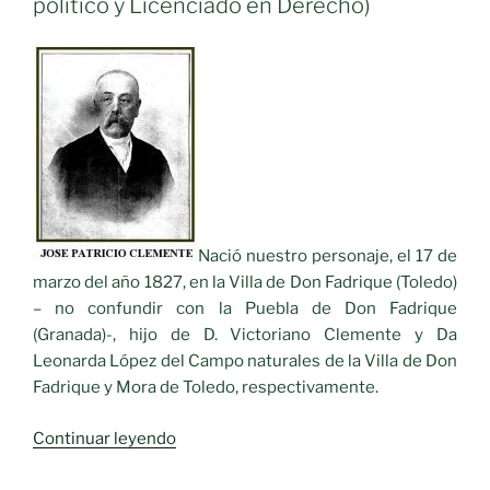
político y Licenciado en Derecho)
Moral
de
Calatrava.»
Nació nuestro personaje, el 17 de
marzo del año 1827, en la Villa de Don Fadrique (Toledo)
– no confundir con la Puebla de Don Fadrique
(Granada)-, hijo de D. Victoriano Clemente y Da
Leonarda López del Campo naturales de la Villa de Don
Fadrique y Mora de Toledo, respectivamente.
«D.
Continuar leyendo
JOSE
PATRICIO