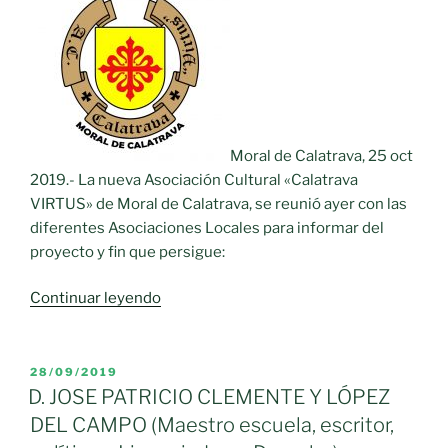
Moral de Calatrava, 25 oct
2019.- La nueva Asociación Cultural «Calatrava
VIRTUS» de Moral de Calatrava, se reunió ayer con las
diferentes Asociaciones Locales para informar del
proyecto y fin que persigue:
«Calatrava
Continuar leyendo
VIRTUS
se
reúne
PUBLICADO
28/09/2019
EL
con
D. JOSE PATRICIO CLEMENTE Y LÓPEZ
asociaciones
DEL CAMPO (Maestro escuela, escritor,
de