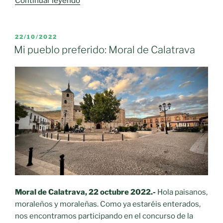
Continuar leyendo
época»
de
ceniza.-
Orígenes?»
PUBLICADO
22/10/2022
EL
Mi pueblo preferido: Moral de Calatrava
Moral de Calatrava, 22 octubre 2022.-
Hola paisanos,
moraleños y moraleñas. Como ya estaréis enterados,
nos encontramos participando en el concurso de la