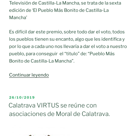
Televisión de Castilla-La Mancha, se trata de la sexta
edición de ‘El Pueblo Más Bonito de Castilla-La
Mancha’
Es difícil dar este premio, sobre todo dar el voto, todos
los pueblos tienen su encanto, algo que les identifica y
por lo que a cada uno nos llevaría a dar el voto a nuestro
pueblo, para conseguir
el “titulo” de: “Pueblo Más
Bonito de Castilla-La Mancha”.
«Mi
Continuar leyendo
pueblo
preferido:
Moral
PUBLICADO
26/10/2019
EL
de
Calatrava VIRTUS se reúne con
Calatrava»
asociaciones de Moral de Calatrava.