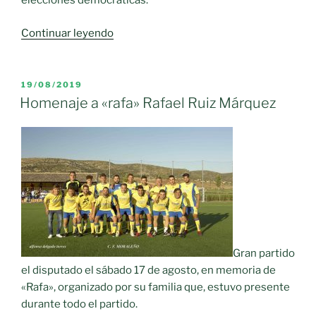
elecciones democráticas.
«El
Continuar leyendo
Ayuntamiento
de
Moral
PUBLICADO
19/08/2019
EL
de
Homenaje a «rafa» Rafael Ruiz Márquez
Calatrava
rinde
homenaje
a
los
primeros
ediles
de
la
Gran partido
democracia»
el disputado el sábado 17 de agosto, en memoria de
«Rafa», organizado por su familia que, estuvo presente
durante todo el partido.