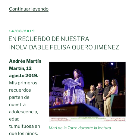
«Homenaje
Continuar leyendo
a
«rafa»
Rafael
PUBLICADO
14/08/2019
EL
Ruiz
EN RECUERDO DE NUESTRA
Márquez»
INOLVIDABLE FELISA QUERO JIMÉNEZ
Andrés Martín
Martín, 12
agosto 2019.-
Mis primeros
recuerdos
parten de
nuestra
adolescencia,
edad
tumultuosa en
Mari de la Torre durante la lectura.
que los niños,