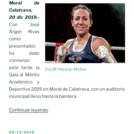
Moral de
Calatrava,
20 dic 2019.-
Con José
Ángel Rivas
como
presentador,
ha dado
comienzo
esta tarde la
Eva Mª Naranjo Molina
Gala al Mérito
Académico y
Deportivo 2019 en Moral de Calatrava, con un auditorio
municipal lleno hasta la bandera.
«Gala
Continuar leyendo
al
Mérito
Académico
PUBLICADO
06/12/2019