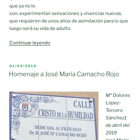
que ya no lo
son, experimentan sensaciones y vivencias nuevas,
que requieren de unos años de asimilación para lo que
luego será su vida de adulto.
«EN
Continuar leyendo
RECUERDO
DE
NUESTRA
PUBLICADO
01/04/2019
EL
INOLVIDABLE
Homenaje a José María Camacho Rojo
FELISA
QUERO
JIMÉNEZ»
Mª Dolores
López-
Tercero
Sánchez
1
de abril del
2019