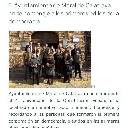
EL
y
El Ayuntamiento de Moral de Calatrava
Deportivo
rinde homenaje a los primeros ediles de la
de
democracia
Moral
de
Calatrava»
El
Ayuntamiento de Moral de Calatrava, conmemorando
el 41 aniversario de la Constitución Española, ha
celebrado un emotivo acto, rindiendo homenaje y
recordando a las personas que formaron la primera
corporación en democracia, elegidos en las primeras