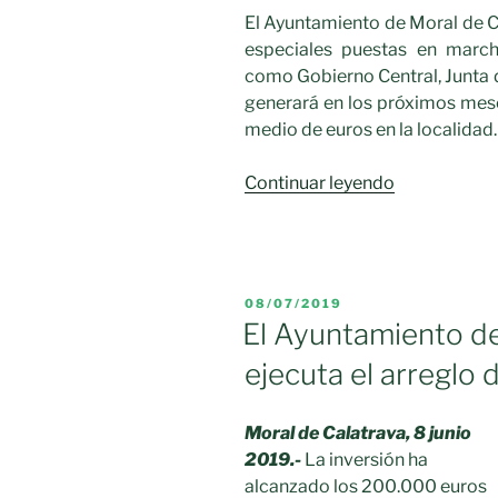
El Ayuntamiento de Moral de Ca
especiales puestas en march
como Gobierno Central, Junta 
generará en los próximos mese
medio de euros en la localidad.
«MORAL
Continuar leyendo
LANZA
UN
SEGUNDO
PAQUETE
PUBLICADO
08/07/2019
DE
EL
El Ayuntamiento de
MEDIDAS
ejecuta el arreglo 
ECONÓMIC
Moral de Calatrava, 8 junio
2019.-
La inversión ha
alcanzado los 200.000 euros