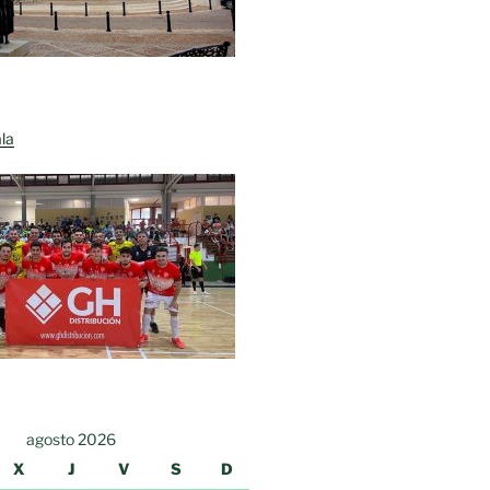
la
agosto 2026
X
J
V
S
D