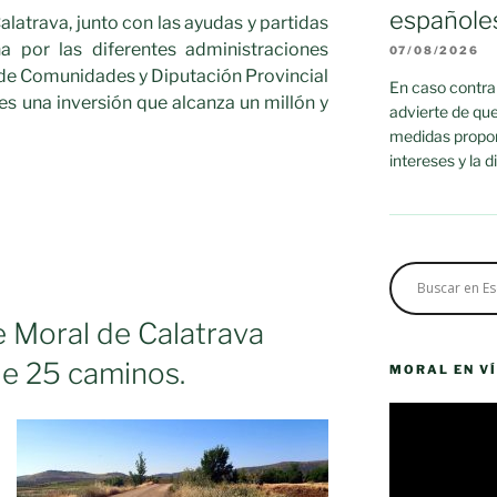
españole
latrava, junto con las ayudas y partidas
a por las diferentes administraciones
07/08/2026
de Comunidades y Diputación Provincial
En caso contrar
s una inversión que alcanza un millón y
advierte de que
medidas propor
intereses y la 
 Moral de Calatrava
de 25 caminos.
AS»
MORAL EN V
Reproductor
de
vídeo