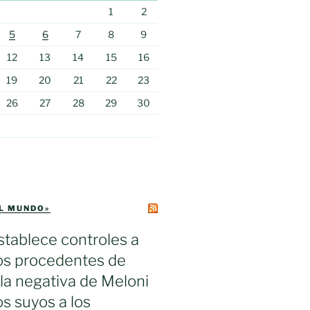
1
2
5
6
7
8
9
12
13
14
15
16
19
20
21
22
23
26
27
28
29
30
EL MUNDO»
tablece controles a
ros procedentes de
s la negativa de Meloni
los suyos a los