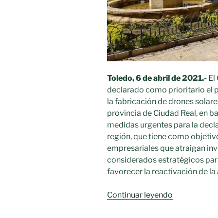
Toledo, 6 de abril de 2021.-
El
declarado como prioritario el
la fabricación de drones solare
provincia de Ciudad Real, en ba
medidas urgentes para la decla
región, que tiene como objetivo
empresariales que atraigan in
considerados estratégicos para
favorecer la reactivación de l
«Proyecto
Continuar leyendo
prioritario
la