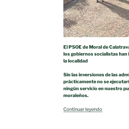
El PSOE de Moral de Calatrava
los gobiernos socialistas han 
la localidad
Sin las inversiones de las adm
prácticamente no se ejecutar
ningún servicio en nuestro pu
moraleños.
«Reunión
Continuar leyendo
de
alto