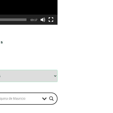
03:17
OS