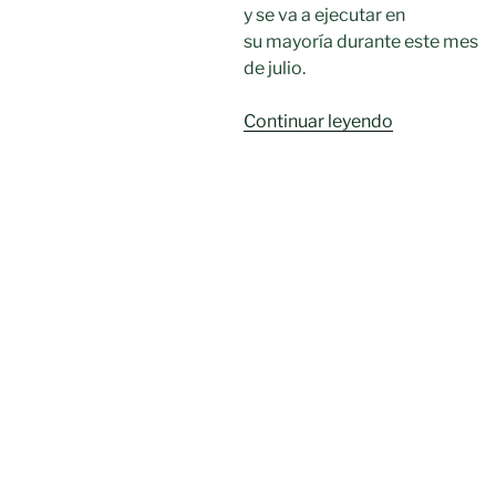
y se va a ejecutar en
su mayoría durante este mes
de julio.
«El
Continuar leyendo
Ayuntamien
de
Moral
de
Calatrava
ejecuta
el
arreglo
de
25
caminos.»