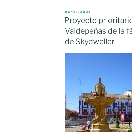
nivel
en
PUBLICADO
06/04/2021
la
EL
Proyecto prioritari
sede
Valdepeñas de la f
del
PSOE
de Skydweller
de
Moral
de
Calatrava»