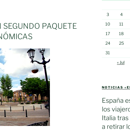
n
3
4
10
11
N SEGUNDO PAQUETE
17
18
NÓMICAS
24
25
31
« Jul
NOTICIAS «
España es
los viaje
Italia tra
a retirar 