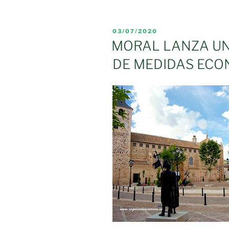
construcció
en
PUBLICADO
03/07/2020
Valdepeñas
EL
MORAL LANZA U
de
DE MEDIDAS ECO
la
fábrica
de
drones
solares
de
Skydweller»