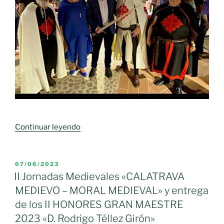
«II
Continuar leyendo
Jornadas
Medievales
de
PUBLICADO
07/06/2023
EL
Moral
II Jornadas Medievales «CALATRAVA
de
MEDIEVO – MORAL MEDIEVAL» y entrega
Calatrava»
de los II HONORES GRAN MAESTRE
2023 «D. Rodrigo Téllez Girón»