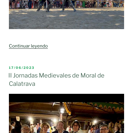
«II
Continuar leyendo
Jornadas
Medievales
en
PUBLICADO
17/06/2023
EL
honor
II Jornadas Medievales de Moral de
a
Calatrava
Don
Rodrigo
Tellez
Girón.»