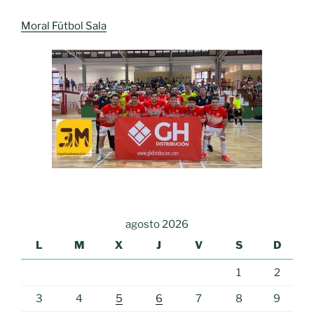
Moral Fútbol Sala
agosto 2026
L
M
X
J
V
S
D
1
2
3
4
5
6
7
8
9