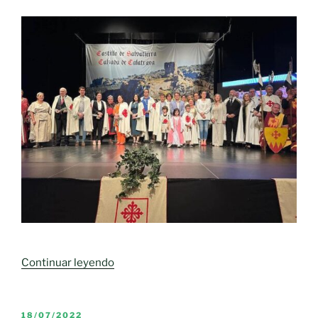
«II
Continuar leyendo
Jornadas
Medievales
«CALATRAVA
PUBLICADO
18/07/2022