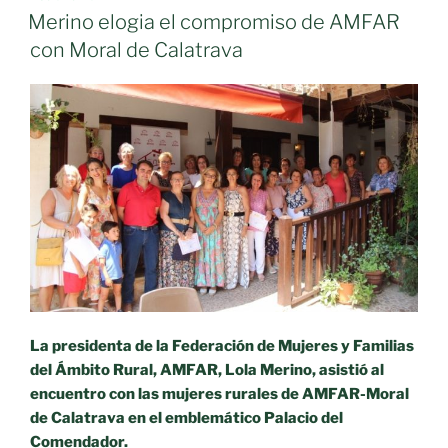
EL
MEDIEVO
Merino elogia el compromiso de AMFAR
–
con Moral de Calatrava
MORAL
MEDIEVAL»
y
entrega
de
los
II
HONORES
GRAN
MAESTRE
2023
«D.
La presidenta de la Federación de Mujeres y Familias
Rodrigo
del Ámbito Rural, AMFAR, Lola Merino, asistió al
Téllez
encuentro con las mujeres rurales de AMFAR-Moral
Girón» «
de Calatrava en el emblemático Palacio del
Comendador.