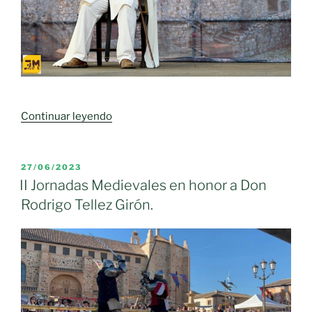
«PREGÓN
Continuar leyendo
JORNADAS
MEDIEVALESDE
MORAL
PUBLICADO
27/06/2023
EL
DE
II Jornadas Medievales en honor a Don
CALATRAVA
Rodrigo Tellez Girón.
2024»