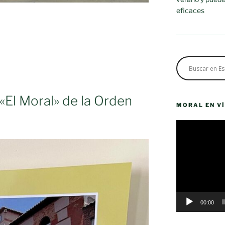
eficaces
ESDE
A
El Moral» de la Orden
MORAL EN V
Reproductor
de
vídeo
00:00