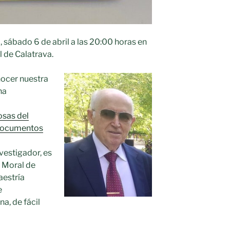
 sábado 6 de abril a las 20:00 horas en
l de Calatrava.
onocer nuestra
ha
sas del
 documentos
vestigador, es
e Moral de
aestría
e
a, de fácil