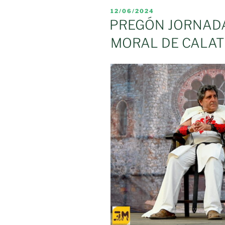
CALATRAV
PUBLICADO
12/06/2024
(POBLACIÓ
EL
PREGÓN JORNAD
Y
MORAL DE CALAT
TÉRMINO
MUNICIPAL)