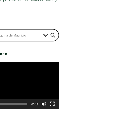
ÍDEO
03:17