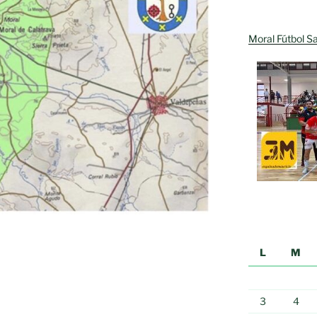
Moral Fútbol Sa
L
M
3
4