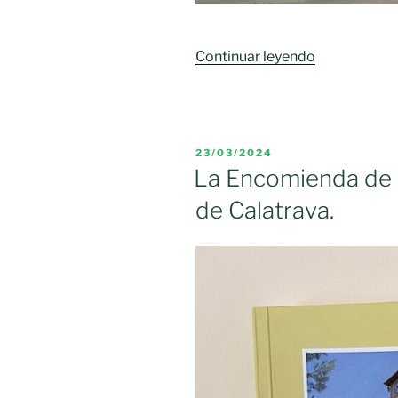
«PREGÓN
Continuar leyendo
JORNADAS
MEDIEVAL
MORAL
DE
PUBLICADO
23/03/2024
CALATRAV
EL
La Encomienda de «
2024»
de Calatrava.