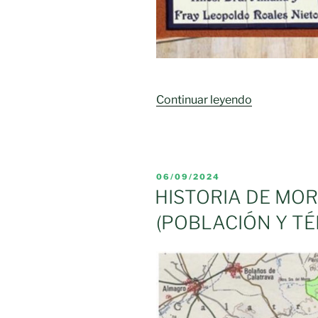
«ERMITA
Continuar leyendo
DE
SANTA
CATALINA
EN
PUBLICADO
06/09/2024
EL
EL
HISTORIA DE MO
MORAL»
(POBLACIÓN Y TÉ