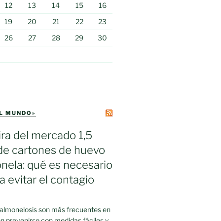
12
13
14
15
16
19
20
21
22
23
26
27
28
29
30
EL MUNDO»
ra del mercado 1,5
de cartones de huevo
nela: qué es necesario
a evitar el contagio
salmonelosis son más frecuentes en
n prevenirse con medidas fáciles y