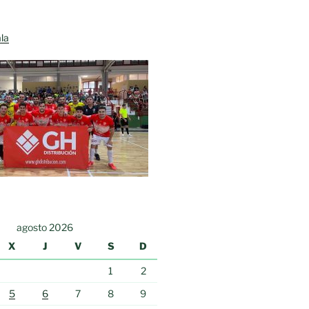
la
agosto 2026
X
J
V
S
D
1
2
5
6
7
8
9