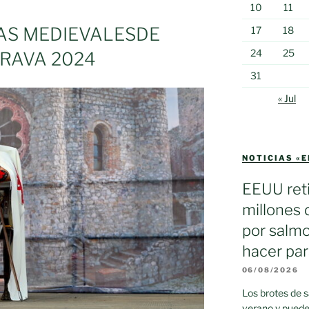
A
10
11
N
AS MEDIEVALESDE
17
18
24
25
RAVA 2024
»
31
« Jul
NOTICIAS «
EEUU reti
millones 
por salmo
hacer par
06/08/2026
Los brotes de 
verano y puede