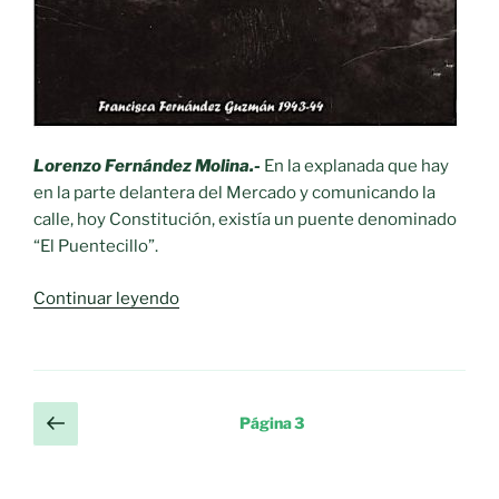
Lorenzo Fernández Molina.-
En la explanada que hay
en la parte delantera del Mercado y comunicando la
calle, hoy Constitución, existía un puente denominado
“El Puentecillo”.
«Recuerdos
Continuar leyendo
del
pasado.-
El
puentecillo»
Paginación
Página
Página
3
anterior
de
entradas