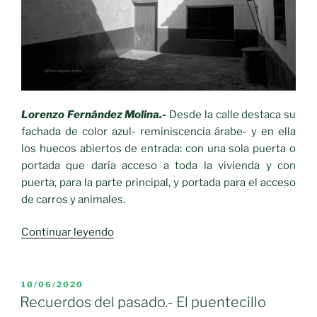
Lorenzo Fernández Molina.-
Desde la calle destaca su
fachada de color azul- reminiscencia árabe- y en ella
los huecos abiertos de entrada: con una sola puerta o
portada que daría acceso a toda la vivienda y con
puerta, para la parte principal, y portada para el acceso
de carros y animales.
«Recuerdos
Continuar leyendo
del
pasado.-
Casa
PUBLICADO
10/06/2020
EL
de
Recuerdos del pasado.- El puentecillo
labradores»