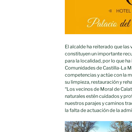
El alcalde ha reiterado que las
constituyen un importante recur
para la localidad, por lo que h
Comunidades de Castilla-La M
competencias y actúe con la m
su limpieza, restauración y reha
“Los vecinos de Moral de Cala
naturales estén cuidados y pr
nuestros parajes y caminos tr
la falta de actuación de la adm