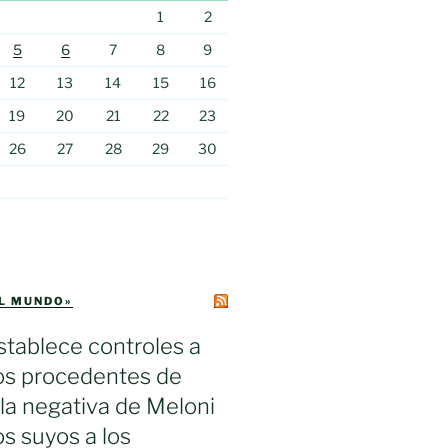
1
2
5
6
7
8
9
12
13
14
15
16
19
20
21
22
23
26
27
28
29
30
EL MUNDO»
tablece controles a
ros procedentes de
s la negativa de Meloni
los suyos a los