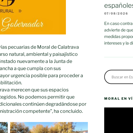
españole
07/08/2026
En caso contrar
advierte de que
medidas propor
intereses y la 
 vías pecuarias de Moral de Calatrava
so natural, ambiental y paisajístico
a instado nuevamente a la Junta de
ancha a que cumpla con sus
ayor urgencia posible para proceder a
bilitación.
trava merecen que sus espacios
otegidos. No podemos permitir que
MORAL EN V
adicionales continúen degradándose por
Reproductor
inistración competente”, ha concluido.
de
vídeo