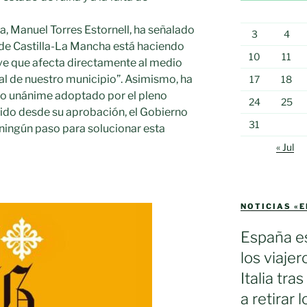
a, Manuel Torres Estornell, ha señalado
3
4
de Castilla-La Mancha está haciendo
10
11
e que afecta directamente al medio
al de nuestro municipio”. Asimismo, ha
17
18
do unánime adoptado por el pleno
24
25
rido desde su aprobación, el Gobierno
31
ningún paso para solucionar esta
« Jul
NOTICIAS «
España es
los viaje
Italia tra
a retirar 