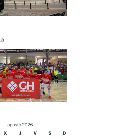
la
agosto 2026
X
J
V
S
D