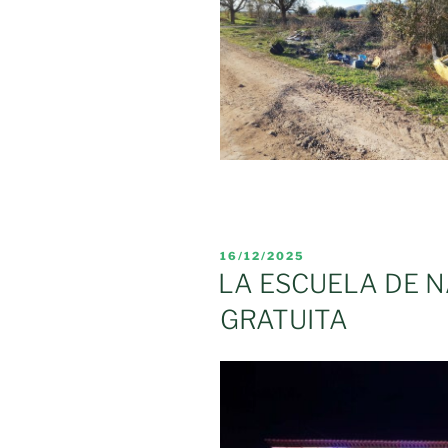
PUBLICADO
16/12/2025
EL
LA ESCUELA DE N
GRATUITA