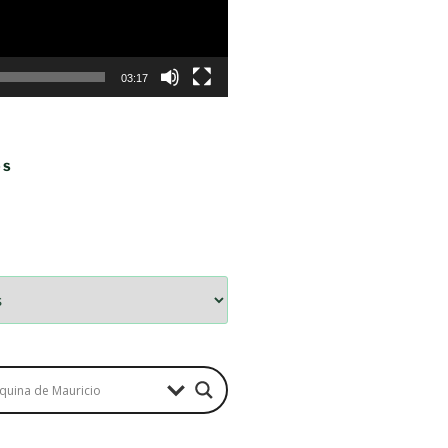
03:17
OS