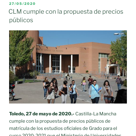
las
PUBLICADO
27/05/2020
EL
familias
CLM cumple con la propuesta de precios
a
públicos
que
matriculen
a
sus
hijos»
Toledo, 27 de mayo de 2020.-
Castilla-La Mancha
cumple con la propuesta de precios públicos de
matrícula de los estudios oficiales de Grado para el
curso 2020-2021 que el Ministerio de Universidades