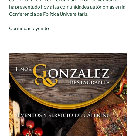
ha presentado hoy a las comunidades autónomas en la
Conferencia de Política Universitaria.
«CLM
Continuar leyendo
cumple
con
la
propuesta
de
precios
públicos»