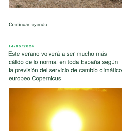
en
peligro
la
«Medio
Continuar leyendo
subsistencia
Ambiente:
del
el
medio
mayor
PUBLICADO
rural»
14/05/2024
EL
Este verano volverá a ser mucho más
peligro
es
cálido de lo normal en toda España según
el
la previsión del servicio de cambio climático
abandono»
europeo Copernicus