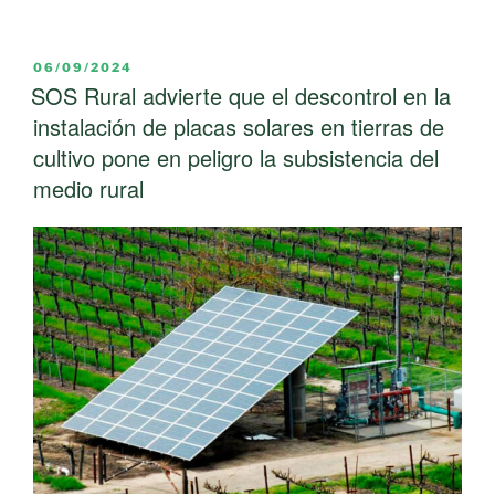
abandono
PSOE
del
de
medio
Moral
PUBLICADO
06/09/2024
rural»
EL
SOS Rural advierte que el descontrol en la
de
Cva
instalación de placas solares en tierras de
propone
cultivo pone en peligro la subsistencia del
la
medio rural
reducción
del
50%
del
impuesto
del
ICIO
para
beneficiar
y
animar
a