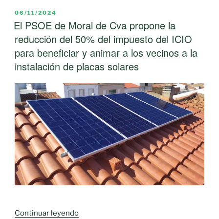
normativas
PUBLICADO
06/11/2024
EL
El PSOE de Moral de Cva propone la
de
gestión
reducción del 50% del impuesto del ICIO
forestal
para beneficiar y animar a los vecinos a la
vigentes
instalación de placas solares
y
las
que
aún
están
por
aprobar
que
han
llevado
al
estado
de
«El
Continuar leyendo