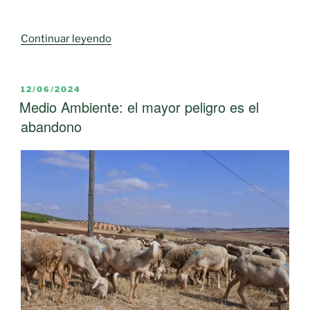
los
vecinos
«SOS
Continuar leyendo
a
Rural
la
advierte
instalación
que
PUBLICADO
12/06/2024
de
EL
Medio Ambiente: el mayor peligro es el
el
placas
descontrol
abandono
solares»
en
la
instalación
de
placas
solares
en
tierras
de
cultivo
pone