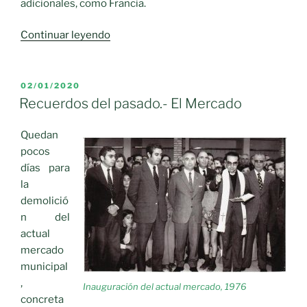
adicionales, como Francia.
«El
Continuar leyendo
Ministerio
no
descarta
PUBLICADO
02/01/2020
EL
ayudas
Recuerdos del pasado.- El Mercado
adicionales
como
Quedan
Francia»
pocos
días para
la
demolició
n del
actual
mercado
municipal
,
Inauguración del actual mercado, 1976
concreta