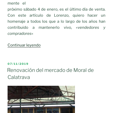
mente el
próximo sábado 4 de enero, es el último día de venta.
Con este artículo de Lorenzo, quiero hacer un
homenaje a todos los que a lo largo de los años han
contribuido a mantenerlo vivo, «
vendedores y
compradores
«
«Recuerdos
Continuar leyendo
del
pasado.-
El
PUBLICADO
07/11/2019
EL
Mercado»
Renovación del mercado de Moral de
Calatrava