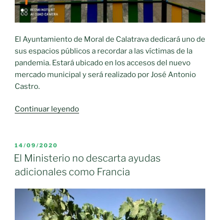
El Ayuntamiento de Moral de Calatrava dedicará uno de
sus espacios públicos a recordar a las víctimas de la
pandemia. Estará ubicado en los accesos del nuevo
mercado municipal y será realizado por José Antonio
Castro.
«MORAL
Continuar leyendo
homenajeará
a
las
PUBLICADO
14/09/2020
EL
víctimas
El Ministerio no descarta ayudas
de
adicionales como Francia
la
pandemia
con
un