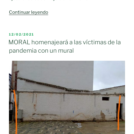
«Moral
Continuar leyendo
de
Calatrava
inaugura
PUBLICADO
12/02/2021
EL
el
MORAL homenajeará a las víctimas de la
Mercado
pandemia con un mural
Municipal
tras
una
reforma
integral»