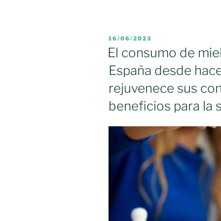
la
apicultura:
UPA
PUBLICADO
16/06/2023
reclama
EL
El consumo de mie
al
España desde hace
Ministerio
«medidas
rejuvenece sus co
urgentes»
beneficios para la 
ante
la
grave
crisis
del
sector
o
convocará
sus
propias