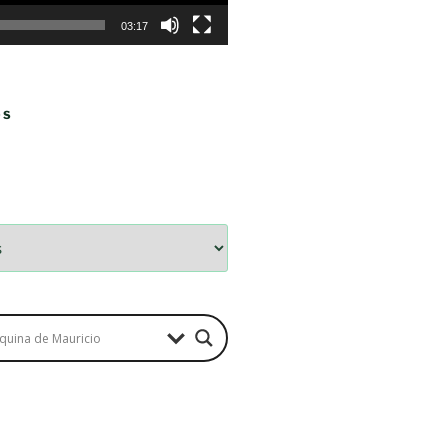
03:17
OS