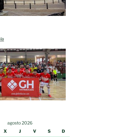
la
agosto 2026
X
J
V
S
D