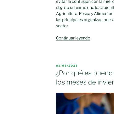
evitar la confusión con la miel
el grito unánime que los apicul
Agricultura, Pesca y Alimentac
las principales organizaciones
sector.
«Los
Continuar leyendo
apicultores
de
toda
España
PUBLICADO
01/03/2023
exigen
EL
¿Por qué es bueno 
ante
los meses de invie
el
Ministerio
soluciones
y
ayudas
porque