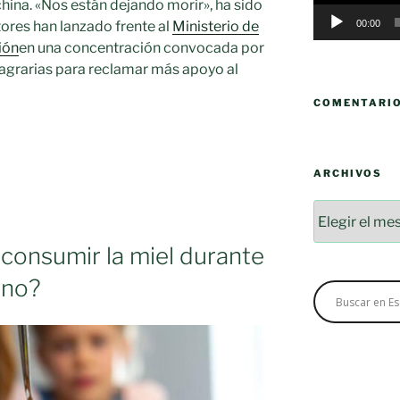
 china. «Nos están dejando morir», ha sido
tores han lanzado frente al
Ministerio de
00:00
ión
en una concentración convocada por
 agrarias para reclamar más apoyo al
COMENTARI
ARCHIVOS
Archivos
consumir la miel durante
rno?