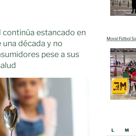
l continúa estancado en
Moral Fútbol Sa
 una década y no
nsumidores pese a sus
salud
L
M