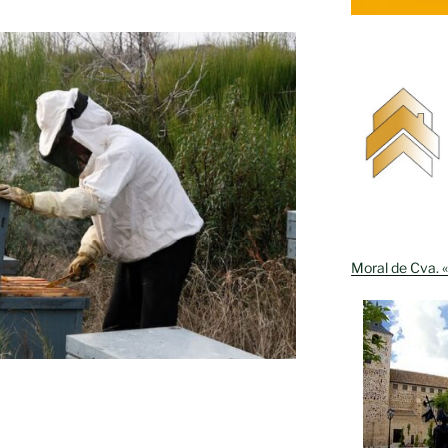
Moral de Cva. «
ad»