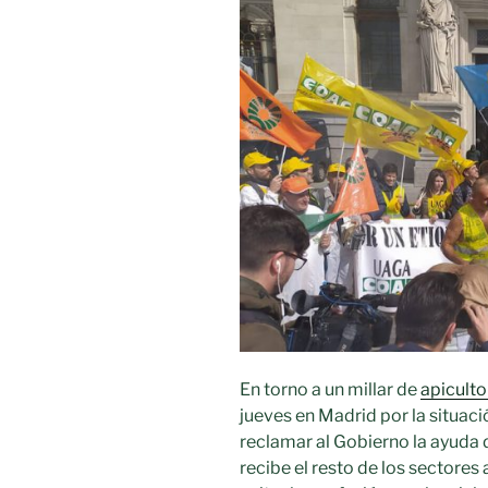
década
y
no
rejuvenece
sus
consumidor
pese
a
sus
beneficios
para
la
salud»
En torno a un millar de
apiculto
jueves en Madrid por la situació
reclamar al Gobierno la ayuda
recibe el resto de los sectores 