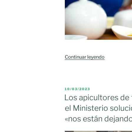
protestas»
«El
Continuar leyendo
consumo
de
miel
continúa
PUBLICADO
10/03/2023
estancado
EL
Los apicultores de
en
el Ministerio solu
España
desde
«nos están dejando
hace
una