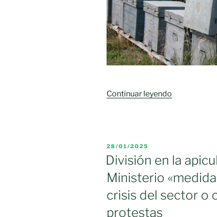
«Castilla-
Continuar leyendo
La
Mancha
destina
16,4
PUBLICADO
28/01/2025
millones
EL
División en la apic
de
Ministerio «medida
euros,
en
crisis del sector o
actual
protestas
período