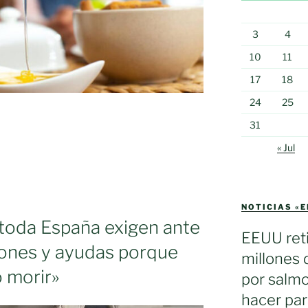
3
4
10
11
17
18
24
25
31
« Jul
NOTICIAS «
 toda España exigen ante
EEUU reti
ciones y ayudas porque
millones 
 morir»
por salmo
hacer par