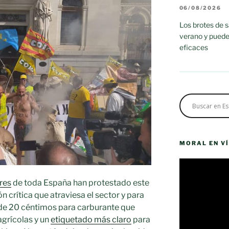
06/08/2026
Los brotes de 
verano y puede
eficaces
es
MORAL EN V
Reproductor
de
res
de toda España han protestado este
vídeo
n crítica que atraviesa el sector y para
 de 20 céntimos para carburante que
agrícolas y un
etiquetado más claro
para