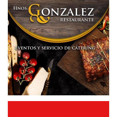
de
Ciudad
Real»