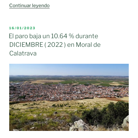
«El
Continuar leyendo
paro
baja
un
PUBLICADO
16/01/2023
EL
2.37
El paro baja un 10.64 % durante
%
DICIEMBRE ( 2022 ) en Moral de
durante
Calatrava
FEBRERO
(
2023
)
en
Moral
de
Calatrava»