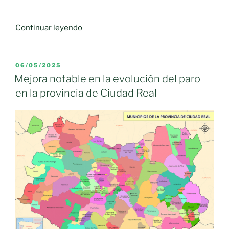
«El
Continuar leyendo
paro
baja
en
PUBLICADO
06/05/2025
EL
Castilla-
Mejora notable en la evolución del paro
La
en la provincia de Ciudad Real
Mancha
de
las
120.000
personas
después
de
17
años
y
la