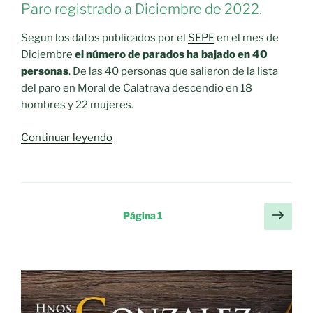
Paro registrado a Diciembre de 2022.
Segun los datos publicados por el
SEPE
en el mes de
Diciembre
el número de parados ha bajado en 40
personas
. De las 40 personas que salieron de la lista
del paro en Moral de Calatrava descendio en 18
hombres y 22 mujeres.
«El
Continuar leyendo
paro
baja
un
10.64
Paginación
Sigu
Página
1
%
pági
de
durante
entradas
DICIEMBRE
(
2022
)