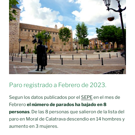
de
paro
en
los
últimos
15
años»
Paro registrado a Febrero de 2023.
Segun los datos publicados por el
SEPE
en el mes de
Febrero
el número de parados ha bajado en 8
personas
. De las 8 personas que salieron de la lista del
paro en Moral de Calatrava descendio en 14 hombres y
aumento en 3 mujeres.