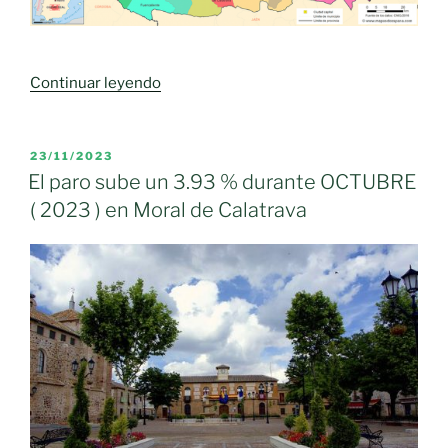
afiliación
supera
las
«Mejora
Continuar leyendo
800.000
notable
personas
en
por
la
PUBLICADO
primera
23/11/2023
EL
evolución
El paro sube un 3.93 % durante OCTUBRE
vez
del
en
( 2023 ) en Moral de Calatrava
paro
la
en
historia»
la
provincia
de
Ciudad
Real»