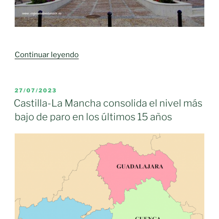
«El
Continuar leyendo
paro
sube
un
PUBLICADO
27/07/2023
EL
3.93
Castilla-La Mancha consolida el nivel más
%
bajo de paro en los últimos 15 años
durante
OCTUBRE
(
2023
)
en
Moral
de
Calatrava»