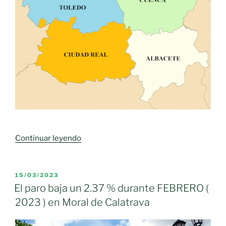
«Castilla-
Continuar leyendo
La
Mancha
consolida
PUBLICADO
15/03/2023
EL
el
El paro baja un 2.37 % durante FEBRERO (
nivel
2023 ) en Moral de Calatrava
más
bajo