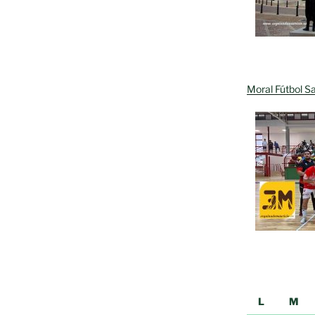
Moral Fútbol Sa
L
M