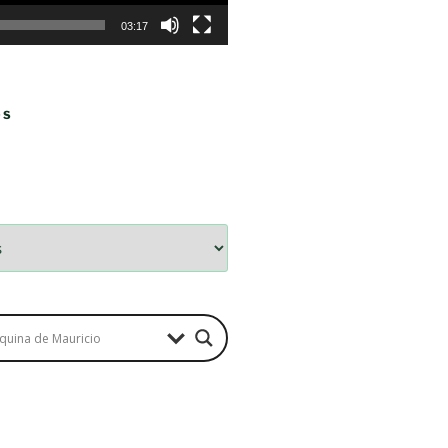
03:17
OS