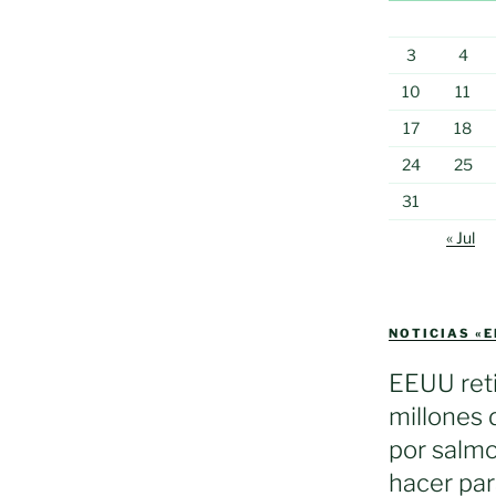
3
4
10
11
17
18
24
25
31
« Jul
NOTICIAS «
EEUU reti
millones 
por salmo
hacer par