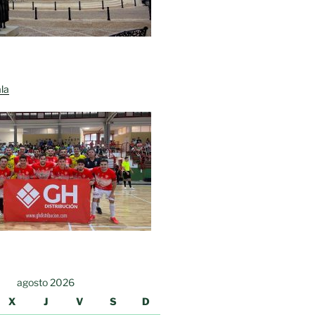
la
agosto 2026
X
J
V
S
D