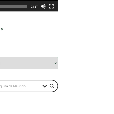
03:17
OS