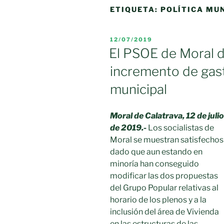
ETIQUETA:
POLÍTICA MU
PUBLICADO
12/07/2019
EL
El PSOE de Moral d
incremento de gas
municipal
Moral de Calatrava, 12 de julio
de 2019.-
Los socialistas de
Moral se muestran satisfechos
dado que aun estando en
minoría han conseguido
modificar las dos propuestas
del Grupo Popular relativas al
horario de los plenos y a la
inclusión del área de Vivienda
en las estructuras de las