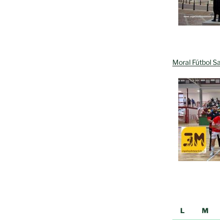
Moral Fútbol Sa
L
M