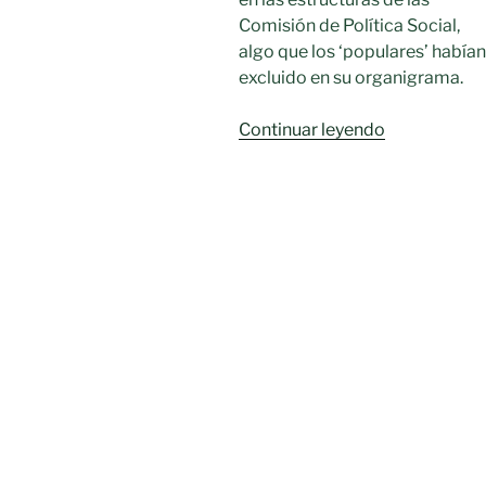
Comisión de Política Social,
algo que los ‘populares’ habían
excluido en su organigrama.
«El
Continuar leyendo
PSOE
de
Moral
de
Calatrava
se
opone
al
incremento
de
gastos
de
la