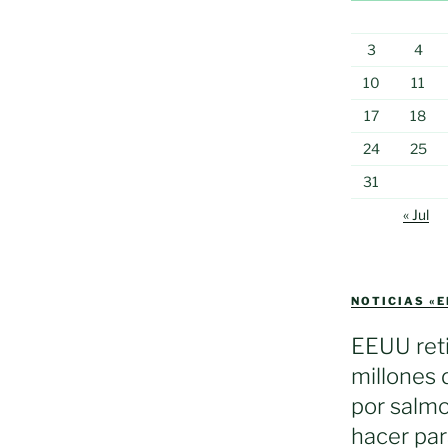
3
4
10
11
17
18
24
25
31
« Jul
NOTICIAS «
EEUU reti
millones 
por salmo
hacer par