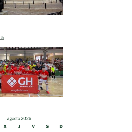
la
agosto 2026
X
J
V
S
D