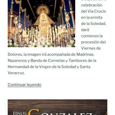
celebración
del Vía Crucis
en la ermita
de la Soledad,
dará
comienzo la
procesión del
Viernes de
Dolores, la imagen irá acompañada de Madrinas,
Nazarenos y Banda de Cornetas y Tambores de la
Hermandad de la Virgen de la Soledad y Santa
Veracruz.
«Moral
Continuar leyendo
de
Calatrava
inicia
su