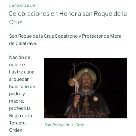
Santa
PUBLICADO
10/08/2019
EL
Cruz
Celebraciones en Honor a san Roque de la
en
Cruz
Moral
de
San Roque de la Cruz Copatrono y Protector de Moral
Calatrava»
de Calatrava.
Nacido de
noble e
ilustre cuna,
al quedar
huérfano de
padre y
madre,
profesó la
Regla de la
Tercera
San Roque de la Cruz
Orden