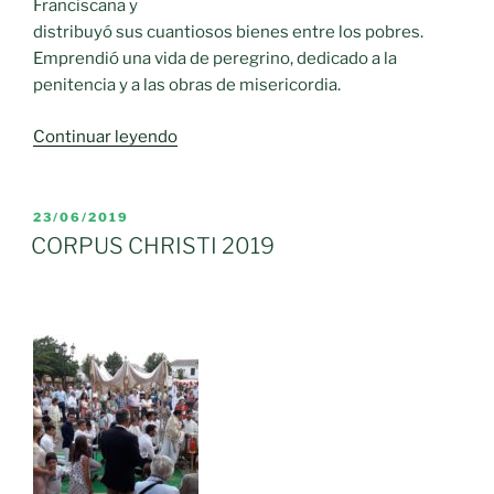
Franciscana y
distribuyó sus cuantiosos bienes entre los pobres.
Emprendió una vida de peregrino, dedicado a la
penitencia y a las obras de misericordia.
«Celebraciones
Continuar leyendo
en
Honor
a
PUBLICADO
23/06/2019
EL
san
CORPUS CHRISTI 2019
Roque
de
la
Cruz»