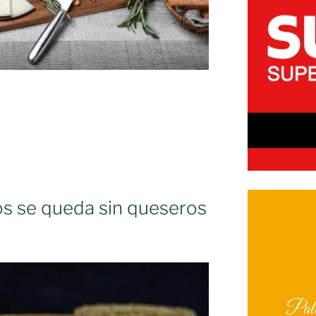
sos se queda sin queseros
os