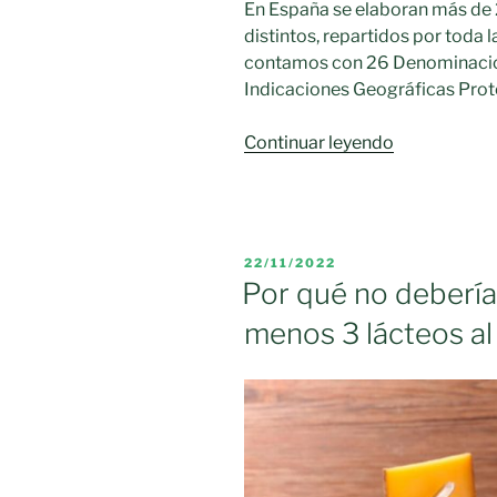
En España se elaboran más de 
distintos, repartidos por toda 
contamos con 26 Denominacion
Indicaciones Geográficas Prot
«El
Continuar leyendo
país
de
los
quesos
PUBLICADO
22/11/2022
se
EL
Por qué no debería
queda
menos 3 lácteos al
sin
queseros
artesanos»