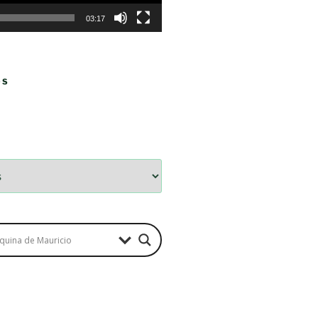
03:17
OS