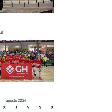
la
agosto 2026
X
J
V
S
D