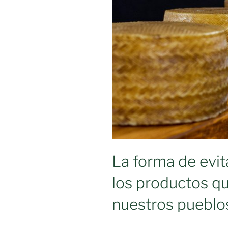
el
mes
de
junio»
La forma de evi
los productos qu
nuestros pueblo