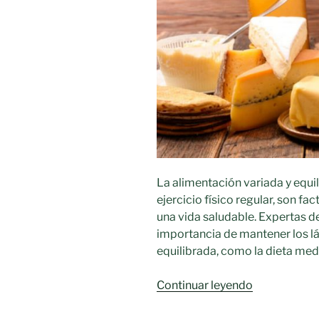
La alimentación variada y equi
ejercicio físico regular, son f
una vida saludable. Expertas d
importancia de mantener los lá
equilibrada, como la dieta med
«Por
Continuar leyendo
qué
no