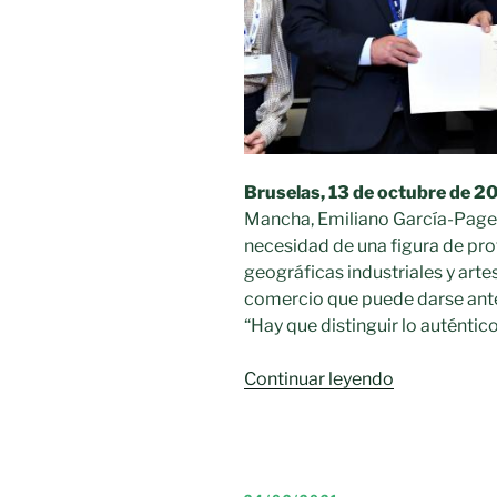
Bruselas, 13 de octubre de 20
Mancha, Emiliano García-Page,
necesidad de una figura de pro
geográficas industriales y artes
comercio que puede darse ante 
“Hay que distinguir lo auténtico
«García-
Continuar leyendo
Page
reivindica
en
Bruselas