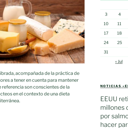
3
4
10
11
17
18
24
25
31
« Jul
librada, acompañada de la práctica de
actores a tener en cuenta para mantener
NOTICIAS «
e referencia son conscientes de la
cteos en el contexto de una dieta
EEUU reti
iterránea.
millones 
por salmo
hacer par