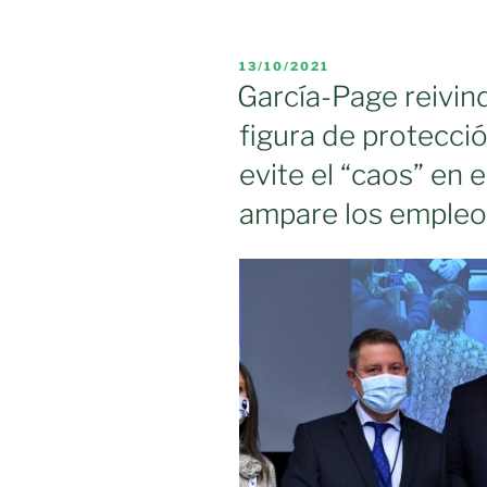
deberías
renunciar
PUBLICADO
13/10/2021
a
EL
García-Page reivin
tomar
figura de protecció
al
menos
evite el “caos” en e
3
ampare los empleo
lácteos
al
día»