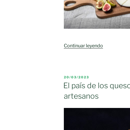
«El
Continuar leyendo
queso
brillará
en
los
PUBLICADO
20/03/2023
platos
EL
El país de los que
mediterráne
artesanos
más
frescos
y
saludables
para
«comerse»