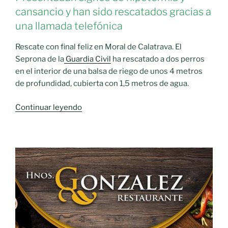
cansancio y han sido rescatados gracias a
una llamada telefónica
Rescate con final feliz en Moral de Calatrava. El
Seprona de la
Guardia Civil
ha rescatado a dos perros
en el interior de una balsa de riego de unos 4 metros
de profundidad, cubierta con 1,5 metros de agua.
«El
Continuar leyendo
SEPRONA
rescata
a
dos
perros
de
una
balsa
de