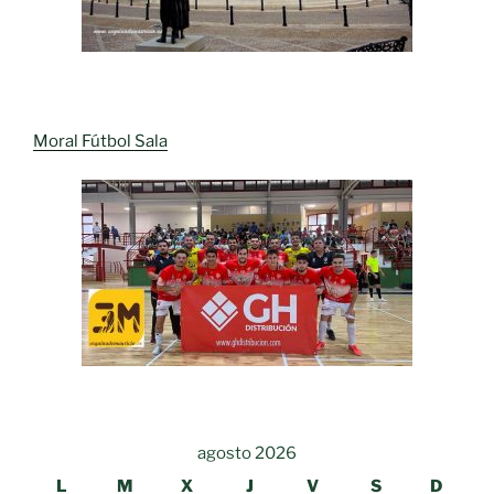
Moral Fútbol Sala
agosto 2026
L
M
X
J
V
S
D