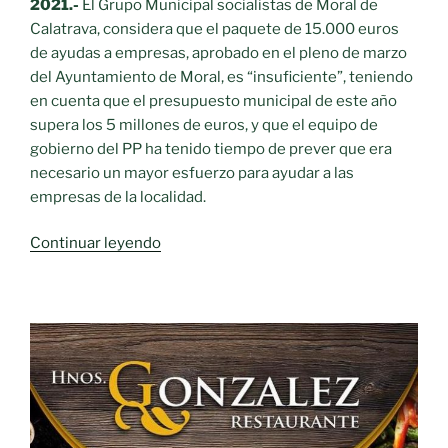
2021.-
El Grupo Municipal socialistas de Moral de
Calatrava, considera que el paquete de 15.000 euros
de ayudas a empresas, aprobado en el pleno de marzo
del Ayuntamiento de Moral, es “insuficiente”, teniendo
en cuenta que el presupuesto municipal de este año
supera los 5 millones de euros, y que el equipo de
gobierno del PP ha tenido tiempo de prever que era
necesario un mayor esfuerzo para ayudar a las
empresas de la localidad.
«PSOE
Continuar leyendo
de
Moral
de
Calatrava:
“Las
ayudas
a
empresas