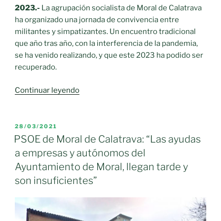
2023.-
La agrupación socialista de Moral de Calatrava
ha organizado una jornada de convivencia entre
militantes y simpatizantes. Un encuentro tradicional
que año tras año, con la interferencia de la pandemia,
se ha venido realizando, y que este 2023 ha podido ser
recuperado.
«La
Continuar leyendo
agrupación
socialista
de
PUBLICADO
28/03/2021
EL
Moral
PSOE de Moral de Calatrava: “Las ayudas
de
a empresas y autónomos del
Calatrava
Ayuntamiento de Moral, llegan tarde y
ha
son insuficientes”
organizado
una
jornada
de