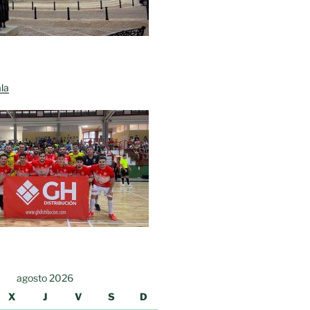
la
agosto 2026
X
J
V
S
D