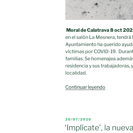
Moral de Calatrava 8 oct 202
en el salón La Mesnera, tendrá 
Ayuntamiento ha querido ayudar
víctimas por COVID-19. Durante
familias. Se homenajea además a
residencia y sus trabajadoras, 
localidad.
«MORAL
Continuar leyendo
DE
CALATRAV
HOMENAJE
AL
PUBLICADO
20/07/2020
SECTOR
EL
‘Implícate’, la nu
SANITARIO