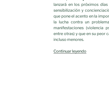
lanzará en los próximos días
sensibilización y concienciaci
que pone el acento en la impor
la lucha contra un problem
manifestaciones (violencia p
entre otras) y que en su peor 
incluso menores.
«‘Implícate’,
Continuar leyendo
la
nueva
campaña
del
Gobierno
de
Castilla-
La
Mancha»