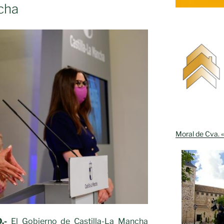
cha
Moral de Cva. «
.-
El Gobierno de Castilla-La Mancha