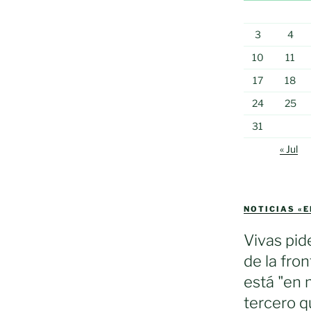
3
4
10
11
17
18
24
25
31
« Jul
NOTICIAS «
Vivas pid
de la fron
está "en 
tercero q