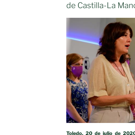
de Castilla-La Man
Y
LA
SOCIEDAD
CIVIL»
Toledo, 20 de julio de 2020