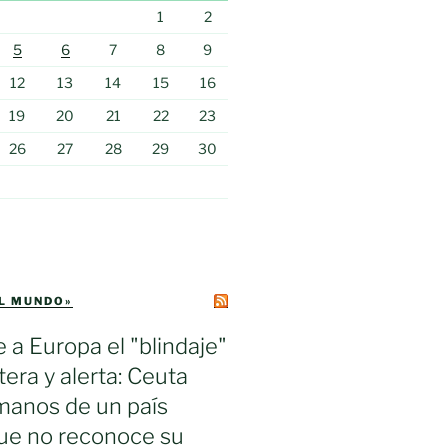
1
2
5
6
7
8
9
12
13
14
15
16
19
20
21
22
23
26
27
28
29
30
EL MUNDO»
e a Europa el "blindaje"
tera y alerta: Ceuta
manos de un país
ue no reconoce su