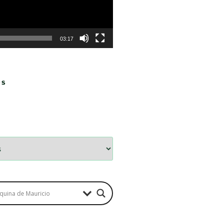
03:17
OS