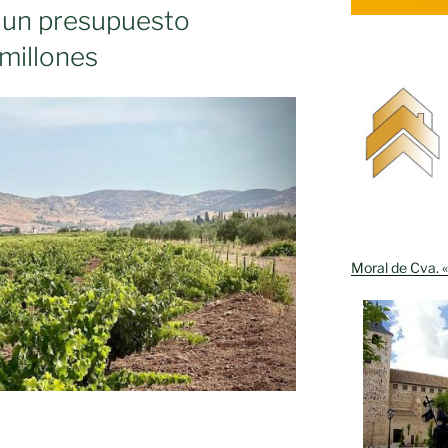
o
 un presupuesto
millones
n
ción
Moral de Cva. «
l»