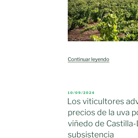
«El
Continuar leyendo
Ministerio
de
Agricultura
activa
PUBLICADO
10/09/2024
por
EL
Los viticultores ad
tercer
precios de la uva p
año
consecutivo
viñedo de Castill
la
subsistencia
cosecha