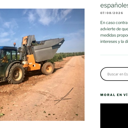
españole
07/08/2026
En caso contrar
advierte de que
medidas propor
intereses y la 
MORAL EN V
Reproductor
de
vídeo