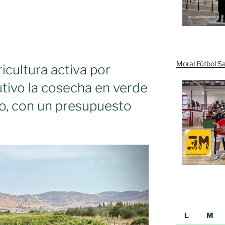
Moral Fútbol Sa
ricultura activa por
a
tivo la cosecha en verde
ción
no, con un presupuesto
L
M