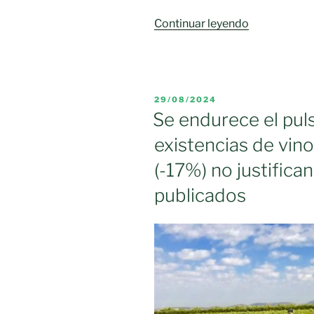
«Los
Continuar leyendo
viticultores
advierten
de
que
PUBLICADO
29/08/2024
los
EL
Se endurece el puls
precios
existencias de vino
de
la
(-17%) no justifican
uva
publicados
ponen
en
jaque
a
parte
del
viñedo
de