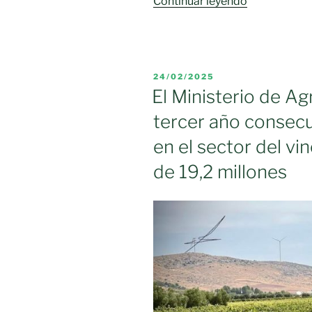
«Castilla-
Continuar leyendo
La
Mancha
publica
mañana
PUBLICADO
24/02/2025
la
EL
El Ministerio de Ag
convocatori
tercer año consecu
de
reestructura
en el sector del vi
de
de 19,2 millones
viñedo,
que
tendrá
un
presupuesto
aproximado
de
45
millones»