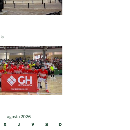
la
agosto 2026
X
J
V
S
D