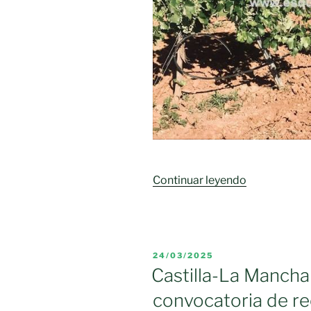
«Castilla-
Continuar leyendo
La
Mancha
dice
que
PUBLICADO
24/03/2025
no
EL
Castilla-La Mancha
al
convocatoria de re
arranque