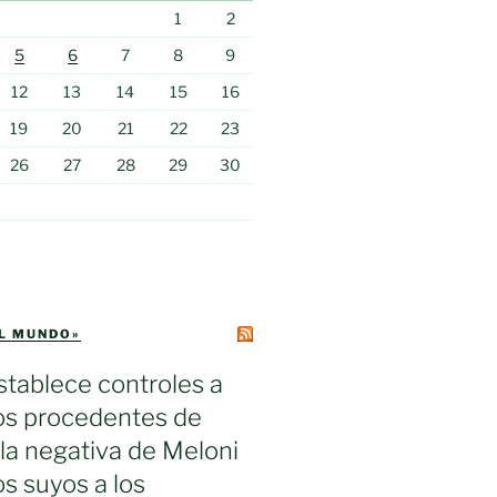
1
2
5
6
7
8
9
12
13
14
15
16
19
20
21
22
23
26
27
28
29
30
EL MUNDO»
tablece controles a
ros procedentes de
s la negativa de Meloni
los suyos a los