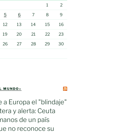
1
2
5
6
7
8
9
12
13
14
15
16
19
20
21
22
23
26
27
28
29
30
EL MUNDO»
e a Europa el "blindaje"
tera y alerta: Ceuta
manos de un país
ue no reconoce su