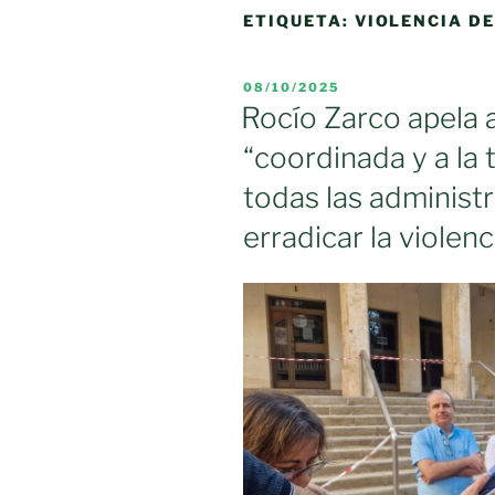
ETIQUETA:
VIOLENCIA D
PUBLICADO
08/10/2025
EL
Rocío Zarco apela 
“coordinada y a la 
todas las administ
erradicar la violen