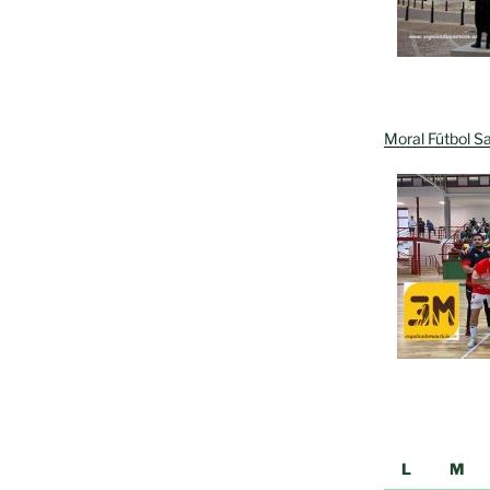
Moral Fútbol Sa
L
M