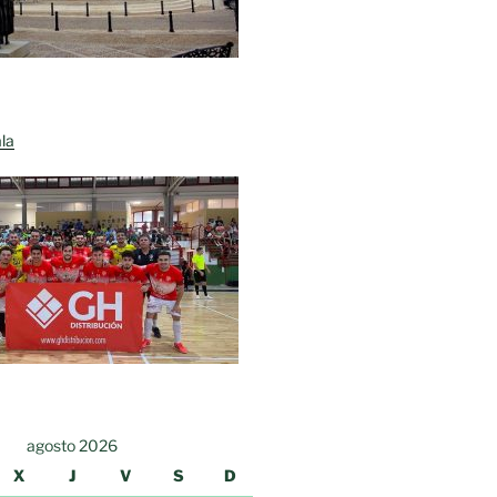
la
agosto 2026
X
J
V
S
D