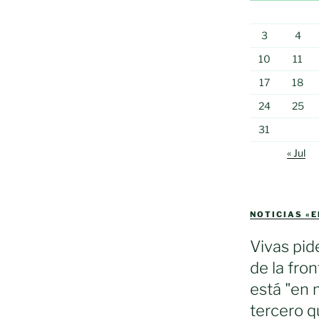
3
4
10
11
17
18
24
25
31
« Jul
NOTICIAS «
Vivas pid
de la fron
está "en 
tercero q